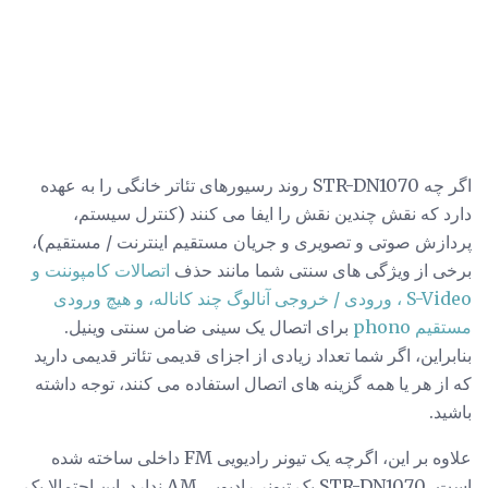
اگر چه STR-DN1070 روند رسیورهای تئاتر خانگی را به عهده
دارد که نقش چندین نقش را ایفا می کنند (کنترل سیستم،
پردازش صوتی و تصویری و جریان مستقیم اینترنت / مستقیم)،
برخی از ویژگی های سنتی شما مانند حذف
اتصالات کامپوننت و
S-Video ، ورودی / خروجی آنالوگ چند کاناله، و هیچ ورودی
مستقیم phono
برای اتصال یک سینی ضامن سنتی وینیل.
بنابراین، اگر شما تعداد زیادی از اجزای قدیمی تئاتر قدیمی دارید
که از هر یا همه گزینه های اتصال استفاده می کنند، توجه داشته
باشید.
علاوه بر این، اگرچه یک تیونر رادیویی FM داخلی ساخته شده
است، STR-DN1070 یک تیونر رادیویی AM ندارد. این احتمالا یک