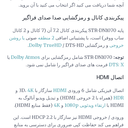
آنچه شما دریافت می کنید اگر انتخاب می کنید با آن بروید.
پیکربندی کانال و رمزگشایی صدا صدای فراگیر
پایه STR-DN1070 پیکربندی کانال 7.2 آن (7 کانال و 2 کانال
ساب ووفر) است، با پشتیبانی اضافی
2 منطقه
صوتی
یا روشن
خروجی
و رمزگشایی
/ DTS-HD.
Dolby TrueHD
توجه:
STR-DN1070 شامل رمزگشایی برای
Dolby Atmos
یا
DTS: X
فرمت های صدای فراگیر را شامل نمی شود.
اتصال HDMI
اتصال فیزیکی شامل 6 ورودی
HDMI
سازگار با 3D،
4K
و
HDR
(همراه با 2 خروجی HDMI) و تبدیل ویدیو آنالوگ به
HDMI با
ارتقاء ویدئویی
1080p
و
4K
(فقط منابع HDMI).
ورودی / خروجی HDMI نیز سازگار با HDCP 2.2 است. این
فراهم می کند حفاظت کپی ضروری برای دسترسی به منابع