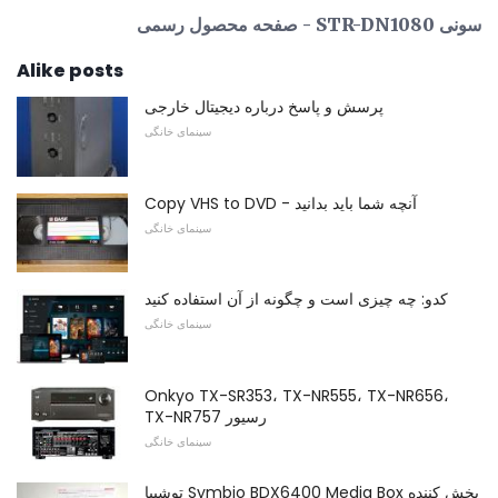
سونی STR-DN1080 - صفحه محصول رسمی
Alike posts
پرسش و پاسخ درباره دیجیتال خارجی
سینمای خانگی
Copy VHS to DVD - آنچه شما باید بدانید
سینمای خانگی
کدو: چه چیزی است و چگونه از آن استفاده کنید
سینمای خانگی
Onkyo TX-SR353، TX-NR555، TX-NR656،
TX-NR757 رسیور
سینمای خانگی
توشیبا Symbio BDX6400 Media Box پخش کننده