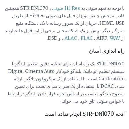
با توجه به تعهد سونی به
Hi-Res صوتی
، STR-DN1070 همچنین
قادر به پخش چندین نوع از فایل های صوتی Hi-Res از طریق
HDMI، USB، جریان از یک سرور رسانه یا یک دستگاه منبع
سازگار دیگر، بیش از یک شبکه محلی برخی از این فایل ها عبارتند
از
WAV
، AIFF،
FLAC
،
ALAC
، و DSD.
راه اندازی آسان
STR-DN1070 یک راه آسان برای تنظیم دقیق تنظیم بلندگو با
سیستم تنظیم اتوماتیک بلندگو خودکار Digital Cinema Auto
Calibration است. با استفاده از یک میکروفون پلاگین ارائه
شده، DCAC با استفاده از یک سری صدای تست برای تعیین
سطوح بلندگو مناسب بر اساس نحوه قرار دادن بلندگو در ارتباط
با خواص صوتی اتاق خود می خواند.
آنچه STR-DN1070 انجام نداده است