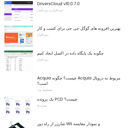
DriversCloud v10.0.7.0
نرم افزار و نرم افزار
بهترین افزونه های گوگل جی جی برای کسب و کار
نرم افزار
چگونه یک پایگاه داده در اکسل ایجاد کنیم
نرم افزار
Acquia چیست؟ چگونه Acquia مربوط به دروپال
است؟
جستجوی وب
یک پرونده PCD چیست؟
پنجره ها
شارژر از راه دور Wii و نمودار مقایسه