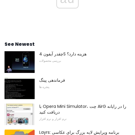
See Newest
چقدر آیفون 4S هزینه دارد؟
بررسی محصولات
فرماندهی پینگ
پنجره ها
با Opera Mini Simulator، چت AirG را در رایانه
دریافت کنید
نرم افزار و نرم افزار
Layrs: برنامه ویرایش لایه بزرگ برای عکاسی