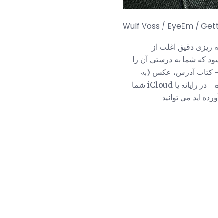
Wulf Voss / EyeEm / Get
مه ریزی دقیق اغلب از
د که شما به درستی آن را
ی - کتاب آدرس، عکس (به
خصوص عکس ها - بسیاری از مردم بدون این که متوجه آن شوند) از دست می دهند، موسیقی، و غیره - در رایانه یا iCloud شما