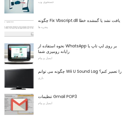
جستجوی وب
چگونه Fix Vbscript.dll یافت نشد یا گمشده خطا
پنجره ها
نحوه استفاده از WhatsApp بر روی لپ تاپ یا
رایانه رومیزی شما
ایمیل و پیام
چگونه می توانم Wii U Sound Lag را تعمیر کنم؟
بازی
تنظیمات Gmail POP3
ایمیل و پیام