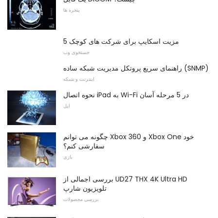
پنجره ها
5 مزیت اسکایپ برای شرکت های کوچک
جستجوی وب
راهنمای سریع پروتکل مدیریت شبکه ساده (SNMP)
اینترنت و شبکه
نحوه اتصال iPad به Wi-Fi در 5 مرحله آسان
اپل
چگونه می توانم Xbox 360 و Xbox One خود
سفارشی کنم؟
بازی
بررسی اجمالی از UD27 THX 4K Ultra HD
تلویزیون شارپ
بررسی محصولات