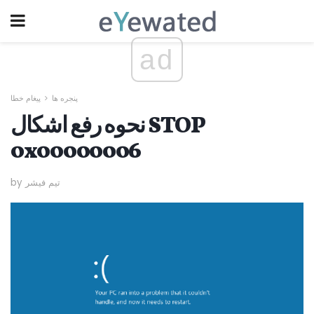
ad
پنجره ها
پیغام خطا
نحوه رفع اشکال STOP
0x00000006
by تیم فیشر