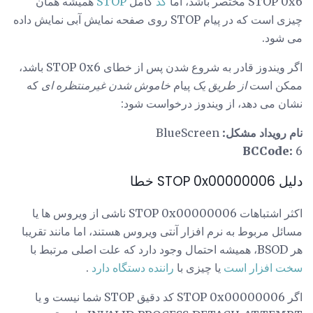
STOP 0x6 مختصر باشد، اما
کد
کامل
STOP
همیشه همان
چیزی است که در پیام STOP روی صفحه نمایش آبی نمایش داده
می شود.
اگر ویندوز قادر به شروع شدن پس از خطای STOP 0x6 باشد،
ممکن است
از طریق یک
پیام
خاموش شدن غیرمنتظره ای
که
نشان می دهد، از ویندوز درخواست شود:
نام رویداد مشکل:
BlueScreen
BCCode:
6
دلیل STOP 0x00000006 خطا
اکثر اشتباهات STOP 0x00000006 ناشی از ویروس ها یا
مسائل مربوط به نرم افزار آنتی ویروس هستند، اما مانند تقریبا
هر BSOD، همیشه احتمال وجود دارد که علت اصلی مرتبط با
سخت افزار است
یا چیزی با
راننده دستگاه دارد
.
اگر STOP 0x00000006 کد دقیق STOP شما نیست و یا