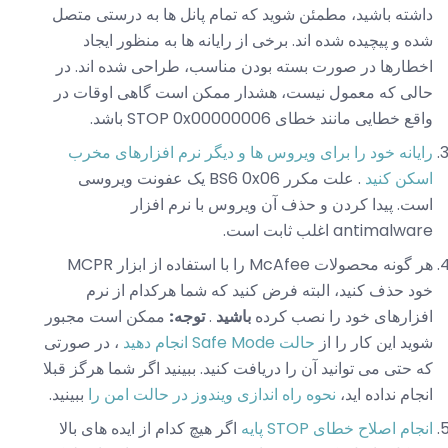
داشته باشید، مطمئن شوید که تمام پانل ها به درستی متصل
شده و پیچیده شده اند. برخی از رایانه ها به منظور ایجاد
اخطارها در صورت بسته بودن مناسب، طراحی شده اند. در
حالی که معمول نیست، هشدار ممکن است گاهی اوقات در
واقع خطایی مانند خطای STOP 0x00000006 باشد.
رایانه خود را برای ویروس ها و دیگر نرم افزارهای مخرب
اسکن کنید
. علت مکرر BS6 0x06 یک عفونت ویروسی
است. پیدا کردن و حذف آن ویروس با نرم افزار
antimalware اغلب ثابت است.
هر گونه محصولات McAfee را با استفاده از ابزار MCPR
خود حذف کنید، البته فرض کنید که شما هرکدام از نرم
افزارهای خود را نصب کرده
باشید
.
توجه:
ممکن است مجبور
شوید این کار را از
حالت Safe Mode انجام دهید
، در صورتی
که حتی می توانید آن را دریافت کنید. ببینید اگر شما هرگز قبلا
انجام نداده اید،
نحوه راه اندازی ویندوز در حالت امن را
ببینید.
انجام اصلاح خطای STOP پایه
اگر هیچ کدام از ایده های بالا