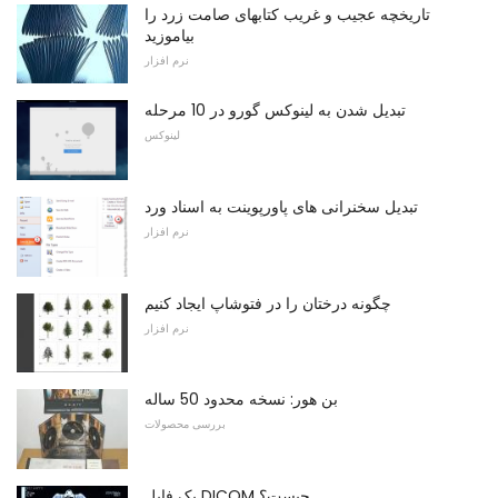
تاریخچه عجیب و غریب کتابهای صامت زرد را
بیاموزید
نرم افزار
تبدیل شدن به لینوکس گورو در 10 مرحله
لینوکس
تبدیل سخنرانی های پاورپوینت به اسناد ورد
نرم افزار
چگونه درختان را در فتوشاپ ایجاد کنیم
نرم افزار
بن هور: نسخه محدود 50 ساله
بررسی محصولات
یک فایل DICOM چیست؟