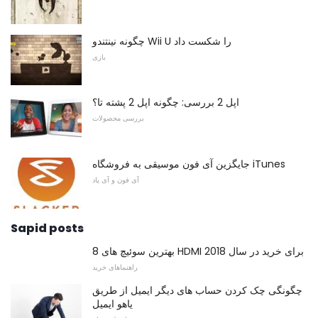
چگونه نینتندو Wii U را شکست داد
بازی
اپل 2 بررسی: چگونه اپل 2 پشته تا؟
بررسی محصولات
جایگزین آی فون موسیقی به فروشگاه iTunes
آی فون و آی پاد
Sapid posts
8 بهترین سوئیچ های HDMI برای خرید در سال 2018
راهنماهای خرید
چگونگی چک کردن حساب های دیگر ایمیل از طریق
یاهو ایمیل