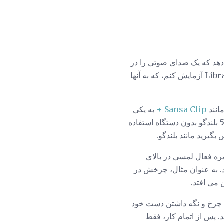
ان را می دهد که یک صدای صوتی را در
چند اتاق پخش کنید. من توانستم این کار را با اتصال Zipp و Zipp Mini I با استفاده از برنامه Libratone آزمایش کنم، که به آنها
Sansa Clip +
به یکی
از بلندگو ها، که سپس صدا را به بلندگو دیگر پخش می کند. شما همچنین می توانید به طور مستقیم از 5 بلندگو بدون دستگاه استفاده
بگیرید مانند بلندگو.
ورودی ها به یک دایره فعال لمسی در بالای
ک Apple برای آی پاد آن عمل می کند. به عنوان مثال، چرخش در
می افتد.
ریق ویژگی "Hush" از طریق دست زدن به چرخ و نگه داشتن دست خود
. پس از اتمام کار، فقط