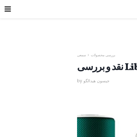
بررسی محصولات
سمعی
by جیسون هیدالگو