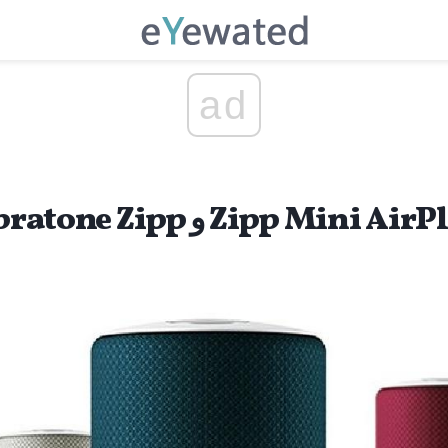
ad
بررسی Libratone Zipp و Zipp Mini AirPlay