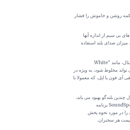
دکمه روشن و خاموش را فشار
ر کلی، حداقل برای بلندگو های بی سیم از اندازه آنها
 میزان صدای بلند استفاده
شخصا، من فکر می کنم بلندگو بهترین کار را با ژانرهای الکترونیکی و هیپ هاپ انجام می دهد، برای مثال، مانند "White
راک می تواند مخلوط شود، به ویژه در
ش موسیقی آی فون یا اپل، که معمولا با
 چندین بلندگو بهبود می یابد،
که موجب می شود صدای موسیقی پویا تر شود. این همچنین به شما امکان می دهد که از ویژگی SoundSpaces برنامه
وبی را در مورد نحوه پخش
 قیمت هر سخنران.