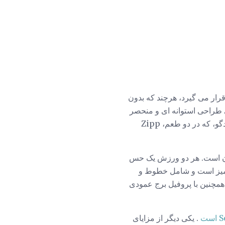
رار می گیرد، هرچند که بدون
201، Libratone منتشر شد Zipp، سخنران ورزشی طراحی استوانه ای و منحصر
به فرد، پوشش پشم رنگارنگ برای جدا کردن آن از رقابت. سریع به جلو به امروز و ما آخرین تکرار بلندگو، که در دو طعم، Zipp
باشد، طراحی کلی آن است. هر دو ورزش یک حس
ده هستند، به لطف نگاه خوب و رابط کاربری خوبی هستند. از لحاظ جسمی، طراحی Zipp تمیز است و شامل خطوط و
ی مختلف می آید. آنها همچنین با پروفیل برج عمودی
ست
. یکی دیگر از مزایای