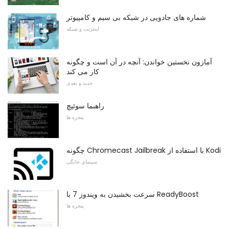
شماره های جادویی در شبکه بی سیم و کامپیوتر
اینترنت و شبکه
آمازون نخستین خواندن: آنچه در آن است و چگونه
کار می کند
جدید و بعدی
راهنما سوئیچ
پنجره ها
چگونه Chromecast Jailbreak با استفاده از Kodi
سینمای خانگی
سرعت بخشیدن به ویندوز 7 با ReadyBoost
پنجره ها