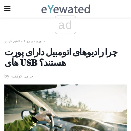
ad
فناوری خودرو
مفاهیم کلیدی
چرا رادیوهای اتومبیل دارای پورت
های USB هستند؟
by جرمی لاوککنن