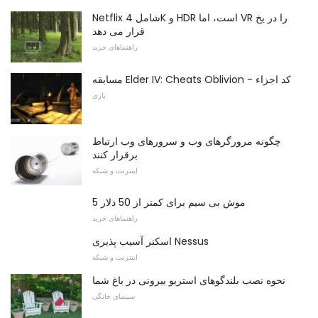
Netflix شامل 4K و HDR است، اما VR را در یخ
قرار می دهد
راهنماهای خرید
مسابقه Elder IV: Cheats Oblivion - کد اجزاء
بازی
چگونه مرورگرهای وب و سرورهای وب ارتباط
برقرار کنند
اینترنت و شبکه
5 موش بی سیم برای کمتر از 50 دلار
راهنماهای خرید
اسکنر آسیب پذیری Nessus
اینترنت و شبکه
نحوه نصب بلندگوهای استریو بیرونی در باغ شما
سینمای خانگی