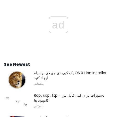
ad
See Newest
یک کپی دی وی دی بوسیله OS X Lion Installer
ایجاد کنید
مکینتاش
Rcp، scp، ftp - دستورات برای کپی فایل بین
کامپیوترها
لینوکس