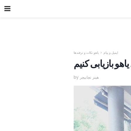
ایمیل و پیام
یاهو نکات و ترفندها
اهو بازیابی کنیم
by هینز تچابیچر