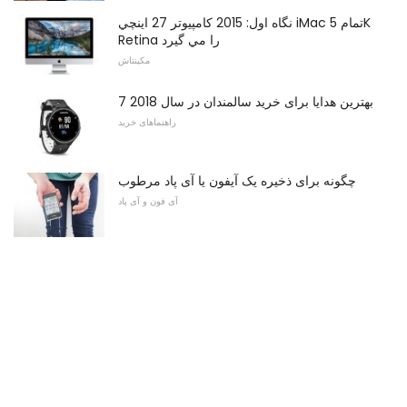
نگاه اول: 2015 کامپيوتر 27 اينچي iMac تمام 5K
Retina را مي گيرد
مکینتاش
7 بهترین هدایا برای خرید سالمندان در سال 2018
راهنماهای خرید
چگونه برای ذخیره یک آیفون یا آی پاد مرطوب
آی فون و آی پاد