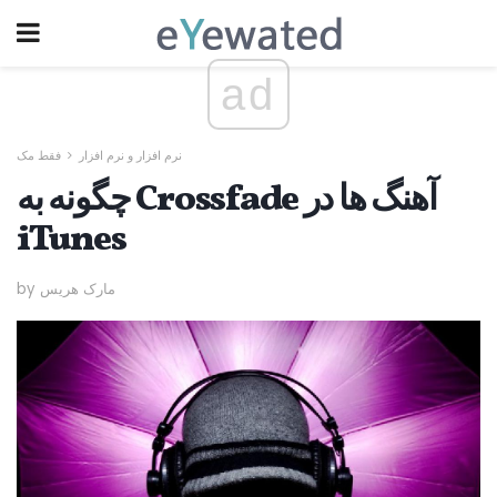
ad
نرم افزار و نرم افزار
فقط مک
چگونه به Crossfade آهنگ ها در
iTunes
by مارک هریس