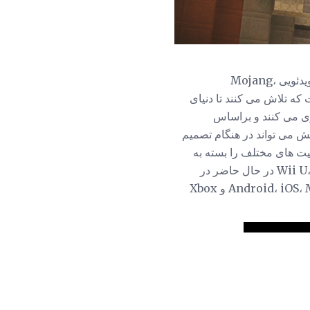
یک سری اپیزودهایی است که توسط Telltale Games بر اساس بازی ویدئویی Mojang،
ست که تلاش می کنند تا دنیای
زی می کنند و براساس
خش می تواند در هنگام تصمیم
یت های مختلف را بسته به
اینکه آیا رویداد به درستی کامل شده یا نتوانسته است، تغییر دهد. در کنار Wii U، Minecraft: Story Mode در حال حاضر در
Android، iOS، Microsoft Windows، OS X، PlayStation 3، PlayStation 4، PlayStation Vita، Xbox 360 و Xbox