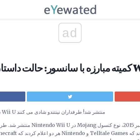
ad
نتشر شده در Wii U
Minecraft: Story Mode در Wii U منتشر شد! طرفداران نینتندو شادی می کنند
چند هفته قبل در تاریخ 17 دسامبر 2015، نوع 