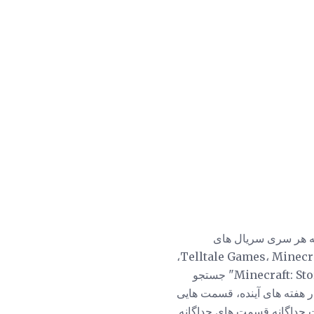
ا خریداری می کنند، مثل اینکه هر سری سریال های
Episodic منتشر شده توسط Telltale Games در گذشته بود. برای خرید سری Telltale Games، Minecraft: Story Mode،
افرادی که مایل به خرید بازی هستند، باید به فروشگاه اینترنتی نینتندو مراجعه کنند و برای "Minecraft: Story Mode" جستجو
در هفته های آینده، قسمت هایی
ت جداگانه قسمت های جداگانه