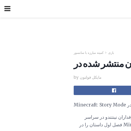
بازی
کمیته مبارزه با سانسور
by مایکل فولتون
کنسول Mojang در Nintendo Wii U منتشر شد. طرفداران نینتندو در سراسر
جهان یک بار دیگر خوشحال شدند که Telltale Games و Nintendo هر دو اعلام کردند که Minecraft فصل اول داستان را در