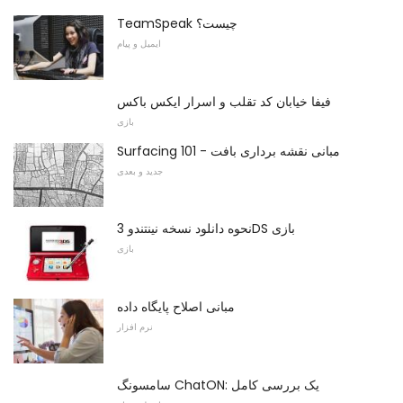
TeamSpeak چیست؟
ایمیل و پیام
فیفا خیابان کد تقلب و اسرار ایکس باکس
بازی
Surfacing 101 - مبانی نقشه برداری بافت
جدید و بعدی
نحوه دانلود نسخه نینتندو 3DS بازی
بازی
مبانی اصلاح پایگاه داده
نرم افزار
سامسونگ ChatON: یک بررسی کامل