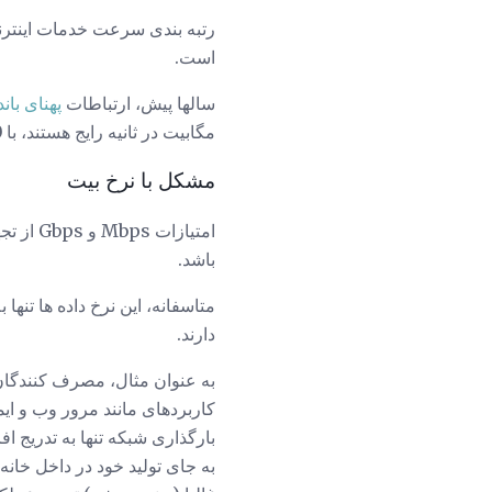
رتبه بندی سرعت خدمات اینترن
است.
سالها پیش، ارتباطات
پهنای باند
مگابیت در ثانیه رایج هستند، با 10 مگابیت در ثانیه و بالاتر از حد معمول در برخی از شهرستانها و کشورها.
مشکل با نرخ بیت
امتیاز
باشد.
متاسفانه، این نرخ داده ها تنها
دارند.
به عنوان مثال، مصرف کنندگان و
کاربردهای مانند مرور وب و ایمیل. حتی مق
بارگذاری شبکه تنها به تدریج ا
به جای تولید خود در داخل خان