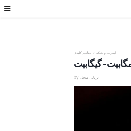
اینترنت و شبکه
مفاهیم کلیدی
مگابیت - گیگابیت
by بردلی میچل