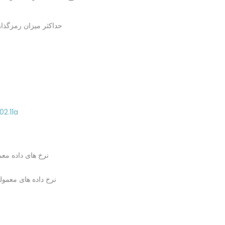
02.11a
نرخ های داده معمول i
نرخ داده های معمو