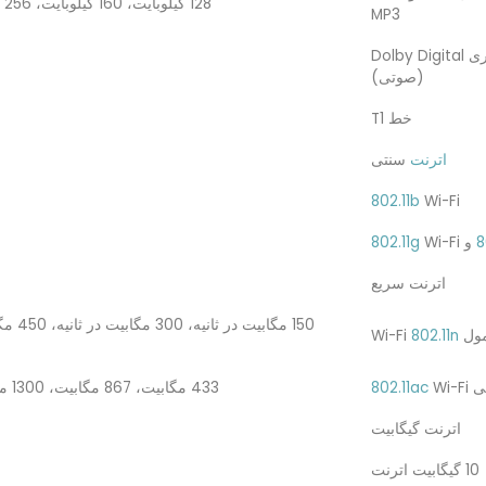
128 کیلوبایت، 160 کیلوبایت، 256 کیلوبایت، 320 مگابیت در ثانیه
MP3
حداکثر میزان رمزگذاری Dolby Digital
(صوتی)
خط T1
اترنت
سنتی
802.11b
Wi-Fi
8
و
Wi-Fi
802.11g
اترنت سریع
Wi-F
802.11n
لی
Wi-Fi
802.11ac
433 مگابیت، 867 مگابیت، 1300 مگابایت، 2600 مگابیت در ثانیه
اترنت گیگابیت
10 گیگابیت اترنت