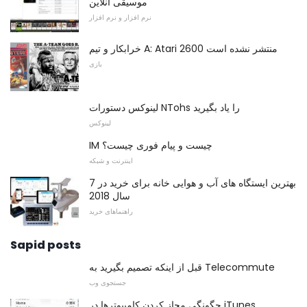
موسیقی آنلاین
نرم افزار و نرم افزار
خرابکار و تیم A: Atari 2600 منتشر نشده است
بازی
لینوکس دستورات NTohs را یاد بگیرید
لینوکس
IM چیست و پیام فوری چیست؟
اینترنت و شبکه
7 بهترین ایستگاه های آب و هوایی خانه برای خرید در
سال 2018
راهنماهای خرید
Sapid posts
قبل از اینکه تصمیم بگیرید به Telecommute
جستجوی وب
چگونگی مجاز کردن کامپیوترها در iTunes