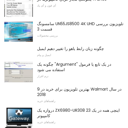
آی فون و آی پاد
سامسونگ UN55JS8500 4K UHD تلویزیون بررسی
قسمت 3
بررسی محصولات
چگونه زبان رابط یاهو را تغییر دهیم ایمیل
ایمیل و پیام
چگونه یک "Argument" در یک تابع یا فرمول
استفاده می شود
نرم افزار
9 بهترین تلویزیون برای خرید در Walmart در سال
2018
راهنماهای خرید
دروازه یک ZX6980-UR308 23 اینچی همه در یک
کامپیوتر
راهنماهای خرید