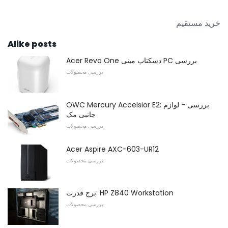
خرید مستقیم
Alike posts
Acer Revo One دسکتاپ مینی PC بررسی
بررسی محصولات
OWC Mercury Accelsior E2: بررسی - لوازم
جانبی مک
بررسی محصولات
Acer Aspire AXC-603-UR12
بررسی محصولات
برج قدرت: HP Z840 Workstation
بررسی محصولات