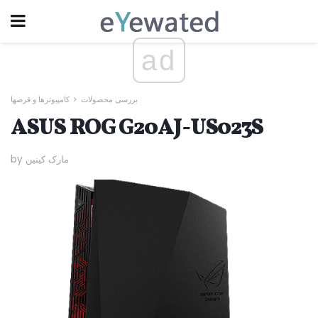
ad
بررسی محصولات
کامپیوترها و قرصها
ASUS ROG G20AJ-US023S
by مارک کینین