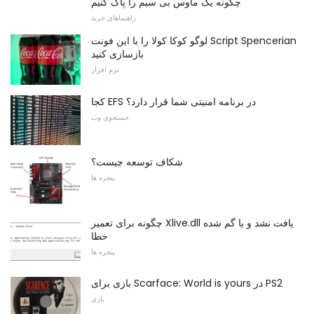
چگونه یک ماوس بی سیم را پاک کنیم
راهنماهای خرید
لوگو کوکا کولا را با این فونت Script Spencerian
بازسازی کنید
نرم افزار
کجا EFS در برنامه امنیتی شما قرار دارد؟
جستجوی وب
شکاف توسعه چیست؟
پنجره ها
چگونه برای تعمیر Xlive.dll یافت نشد و یا گم شده
خطا
پنجره ها
بازی برای Scarface: World is yours در PS2
بازی