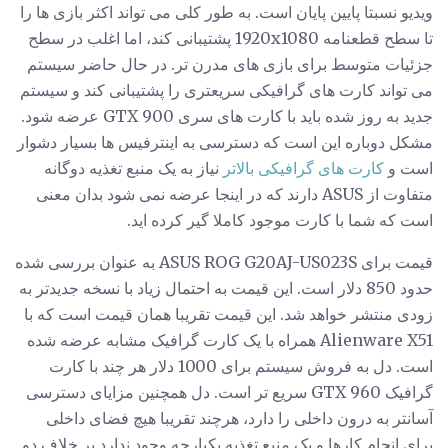
ویدیو نسبتا پایین پایان است. به طور کلی می تواند اکثر بازی ها را
تا سطح قطعنامه 1920x1080 پشتیبانی کند، اما اغلب در سطح
جزئیات متوسط ​​برای بازی های مدرن تر. در حال حاضر سیستم
می تواند کارت های گرافیکی سریعتری را پشتیبانی کند و سیستم
جدید به روز شده باید با کارت های سری GTX 900 عرضه شود.
مشکل دوباره این است که دسترسی به اینترفیس ها بسیار دشوار
است و
کارت های گرافیکی بالاتر
نیاز به یک منبع تغذیه دوگانه
متفاوت از ASUS دارند که در اینجا عرضه نمی شود بدان معنی
است که شما با کارت موجود کاملا گیر کرده اید.
قیمت برای ASUS ROG G20AJ-US023S به عنوان بررسی شده
حدود 850 دلار است. این قیمت به احتمال زیاد با نسخه جدیدتر به
زودی منتشر خواهد شد. این قیمت تقریبا همان قیمت است که با
Alienware X51 همراه با یک کارت گرافیک مشابه عرضه شده
است. دل به فروش سیستم برای 1000 دلار هر چند با کارت
گرافیک GTX 960 سریع تر است. دل همچنین مزایای دسترسی
آسانتر به درون داخلی را دارد، هرچند تقریبا هیچ فضای داخلی
برای انجام کارها و یک منبع تغذیه یکپارچه وجود ندارد بر خلاف دو