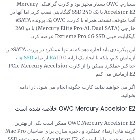
بسپارم. OWC بسیار مجهز بود و کارت گرافیکی Mercury
Accelsior E2 با یک SSD 240 گیگابایتی نصب کرد. اما آنها در
آنجا متوقف نشدند. همراه با کارت، OWC یک پرونده eSATA
خارجی (Mercury Elite Pro-AL Dual SATA) با دو 240
گیگابایت جیبی Extreme Pro 6G SSD عرضه کرد.
این پیکربندی باید اجازه دهد که نه تنها عملکرد دو پورت eSATA را
آزمایش کنم، بلکه با ایجاد یک آرایه
RAID 0
از تمام
SSD ها
،
حداکثر عملکرد ممکن را از کارت PCIe Mercury Accelsior
E2 آزمایش می کنم.
اگر می خواهید بدانید کارت چگونه انجام می شود، در ادامه
بخوانید.
OWC Mercury Accelsior E2 خلاصه شده است
OWC Mercury Accelsior E2 ممکن است یکی از بهترین
گزینه های ارتقاء عملکرد و ذخیره سازی برای صاحبان Mac Pro
باشد. به همین دلیل است که Accelsior E2 یک جفت تیغه SSD