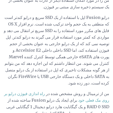
من را در مورد امکان استفاده دیگر از کارت به عنوان بخشی از
یک سیستم ذخیره سازی مبتنی بر فیوژن.
درایو Fusion اپل با استفاده از یک SSD سریع و درایو کندتر است
که منطقی به یک حجم واحد ترکیب شده است. نرم افزار OS X
فایل های مکرر مورد استفاده را به SSD سریع تر انتقال می دهد و
مواردی که کمتر مورد استفاده قرار می گیرند به درایو کندتر. اپل
توصیه نمی کند که از یک درایو خارجی به عنوان بخشی از حجم
فیوژن استفاده کند، اما SSD داخلی داخلی Accelsior E2 و
پورت های eSATA خارجی همگی توسط کنترل کننده Marvel
کنترل می شوند. من انتظار داشتم که این اجازه دهد که من بتوانم
از هر گونه مشکلات تاخیری که اپل در استفاده از یک درایو متصل
به SATA داخلی و یک دستگاه خارجی USB یا FireWire نگران
کرده است، دور زده شود.
من از ترمینال و روش مشخص شده در
راه اندازی فیوژن درایو بر
روی مک فعلی خود
برای ایجاد یک درایو Fusion ساخته شده از
RAID 0 SSD و یک گیگابایت هارد درایو دیجیتال 1 گیگابایی غربی