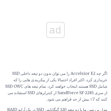
ad
اگر چه Accelsior E2 را می توان بدون دو تیغه داخلی SSD
خریداری کرد، اکثر افراد احتمالا یکی از پیکربندی هایی را که
شامل SSD هستند انتخاب خواهند کرد. تمام تیغه های SSD OWC
از سری SandForce SF-2281 از کنترلرهای SSD استفاده می
کنند که 7٪ بیش از حد فراهم می شود.
مدل بررسی ما با دو تیغه 120 گیگابایتی SSD در یک آرایه RAID