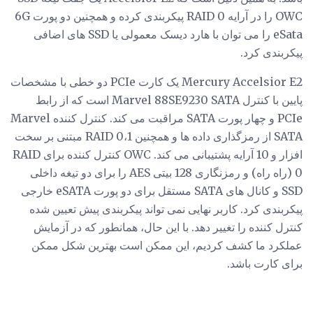
OWC را در آرایه RAID 0 پیکربندی کرده و همچنین دو پورت 6G
eSata را می توان با هارد دیسک معمولی یا SSD های اضافی
پیکربندی کرد.
Mercury Accelsior E2 یک کارت PCIe دو خطی با مشخصات
پایین با کنترل Marvel 88SE9230 SATA است که از رابط
PCIe و چهار پورت SATA مراقبت می کند. کنترل کننده Marvel
SATA از رمزگذاری داده ها و همچنین RAID 0،1 مبتنی بر سخت
افزار و 10 آرایه پشتیبانی می کند. OWC کنترل کننده برای RAID
0 (راه راه) و رمزنگاری 128 بیتی AES را برای دو تیغه داخلی
SSD و کانال های SATA مستقل برای دو پورت eSATA خارجی
پیکربندی کرد. کاربر نهایی نمی تواند پیکربندی پیش تعیین شده
کنترل کننده را تغییر دهد. با این حال، همانطور که در آزمایش
عملکرد ما کشف کردیم، این ممکن است بهترین شکل ممکن
برای کارت باشد.