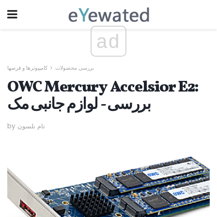
ad
بررسی محصولات
کامپیوترها و قرصها
OWC Mercury Accelsior E2:
بررسی - لوازم جانبی مک
by تام نلسون