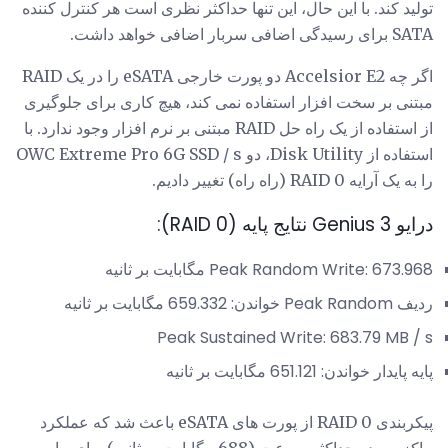
تولید کند. با این حال، این تنها حداکثر نظری است هر کنترل کننده
SATA برای رسیدگی اضافی سربار اضافی خواهد داشت.
اگر چه Accelsior E2 دو پورت خارجی eSATA را در یک RAID
مبتنی بر سخت افزار استفاده نمی کند، هیچ کاری برای جلوگیری
از استفاده از یک راه حل RAID مبتنی بر نرم افزار وجود ندارد. با
استفاده از Disk Utility، دو OWC Extreme Pro 6G SSD / s
را به یک آرایه RAID 0 (راه راه) تغییر دادیم.
درایو Genius 3 نتایج پایه (RAID 0):
Peak Random Write: 673.968 مگابایت بر ثانیه
ردیف Peak Random خواندن: 659.332 مگابایت بر ثانیه
Peak Sustained Write: 683.79 MB / s
پایه پایدار خواندن: 651.121 مگابایت بر ثانیه
پیکربندی RAID 0 از پورت های eSATA باعث شد که عملکرد
ماکزیمم در حداکثر سرعت (688 مگابایت بر ثانیه) برای ما