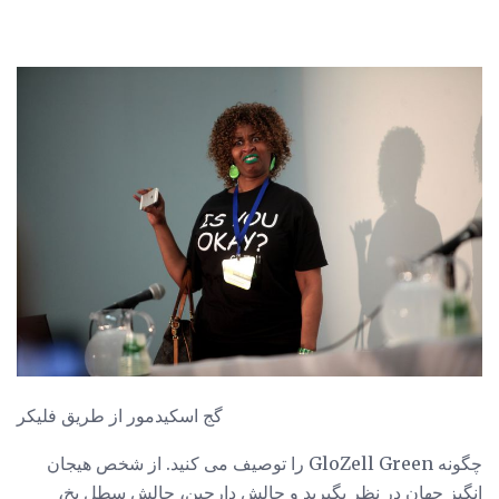
گج اسکیدمور از طریق فلیکر
چگونه GloZell Green را توصیف می کنید. از شخص هیجان
انگیز جهان در نظر بگیرید و چالش دارچین، چالش سطل یخ،