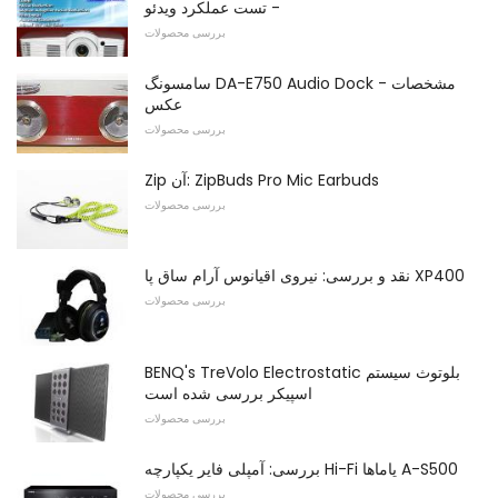
- تست عملکرد ویدئو
بررسی محصولات
سامسونگ DA-E750 Audio Dock - مشخصات
عکس
بررسی محصولات
Zip آن: ZipBuds Pro Mic Earbuds
بررسی محصولات
نقد و بررسی: نیروی اقیانوس آرام ساق پا XP400
بررسی محصولات
BENQ's TreVolo Electrostatic بلوتوث سیستم
اسپیکر بررسی شده است
بررسی محصولات
بررسی: آمپلی فایر یکپارچه Hi-Fi یاماها A-S500
بررسی محصولات