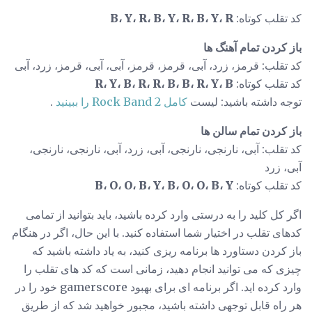
کد تقلب کوتاه:
B، Y، R، B، Y، R، B، Y، R
باز کردن تمام آهنگ ها
کد تقلب: قرمز، زرد، آبی، قرمز، قرمز، آبی، آبی، قرمز، زرد، آبی
کد تقلب کوتاه:
R، Y، B، R، R، B، B، R، Y، B
توجه داشته باشید: لیست
کامل Rock Band 2 را ببینید
.
باز کردن تمام سالن ها
کد تقلب: آبی، نارنجی، نارنجی، آبی، زرد، آبی، نارنجی، نارنجی،
آبی، زرد
کد تقلب کوتاه:
B، O، O، B، Y، B، O، O، B، Y
اگر کل کلید را به درستی وارد کرده باشید، باید بتوانید از تمامی
کدهای تقلب در اختیار شما استفاده کنید. با این حال، اگر در هنگام
باز کردن دستاورد ها برنامه ریزی کنید، به یاد داشته باشید که
چیزی که می توانید انجام دهید، زمانی است که کد های تقلب را
وارد کرده اید. اگر برنامه ای برای بهبود gamerscore خود را در
هر راه قابل توجهی داشته باشید، مجبور خواهید شد که از طریق