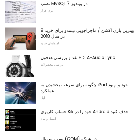
نصب MySQL در ویندوز 7
نرم افزار
8 بهترین بازی اکشن / ماجراجویی نینتندو برای خرید
در سال 2018
راهنماهای خرید
نقد و بررسی هدفون HD: A-Audio Lyric
بررسی محصولات
چگونه برای سرعت بخشیدن به iPad خود و بهبود
عملکرد
اپل
حساب کاربری Kik خود را در Android حذف کنید
ایمیل و پیام
پورت سریال (COM) در شبکه