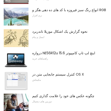
انواع رنگ سبز فیروزه با کد های ده دهی هگز و RGB
نرم افزار
نحوه گزارش یک اشکال موزیلا تاندربرد
ایمیل و پیام
دروازه NE56R12u 15.6 اینچ لپ تاپ کامپیوتر
راهنماهای خرید
کنترل سیستم جابجایی متن در OS X
مکینتاش
چگونه عکس های خود را علامت گذاری کنیم
دوربین های دیجیتال