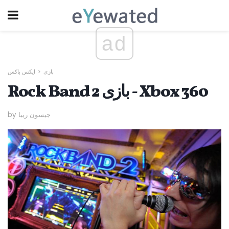
ad
بازی
ایکس باکس
Rock Band 2 بازی - Xbox 360
by جیسون ریبا