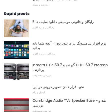
اینترنت و شبکه
Sapid posts
5 رایگان و قانونی موسیقی دانلود سایت ها
نرم افزار و نرم افزار
نرم افزار سامسونگ برای تلویزیون - آنچه شما باید
بدانید
نرم افزار و نرم افزار
Integra DTR-50.7 گیرنده و DHC-60.7 Preamp
پردازنده
بررسی محصولات
نحوه قرار دادن تصویر درونی در اپرا
ایمیل و پیام
Cambridge Audio TV5 Speaker Base - نقد و
بررسی
بررسی محصولات