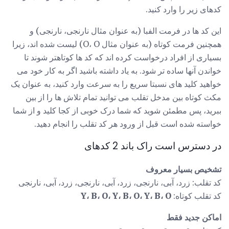
کدهای زیر را وارد کنید.
این کد ها در فرمت الفبا (به عنوان مثال نارنجی، نارنجی) و
همچنین فرمت کوتاه (به عنوان مثال O، O) لیست شده اند، زیرا
بسیاری از افراد درخواست کرده اند که کد ها کوتاهتر شوند تا
خواندن آنها ساده تر شود. به یاد داشته باشید اگر به کار خود می
خواهید کلید های نسبتا سریع را به سرعت وارد کنید، به عنوان یک
مکث کوتاه بین مدخل تقلب می توانید تمام تلاش ها را از بین
ببرید، پس مطمئن شوید که شما درک خوبی از کجا کلید و از شما
خواسته شده است قبل از ورود هر کد تقلب را انجام دهید.
در دسترس است راک باند 2 کدهای
تشخیص بسیار معروف
کد تقلب: زرد، آبی، نارنجی، زرد، آبی، نارنجی، زرد، آبی، نارنجی
کد تقلب کوتاه:
Y، B، O، Y، B، O، Y، B، O
اماکن جدید فقط