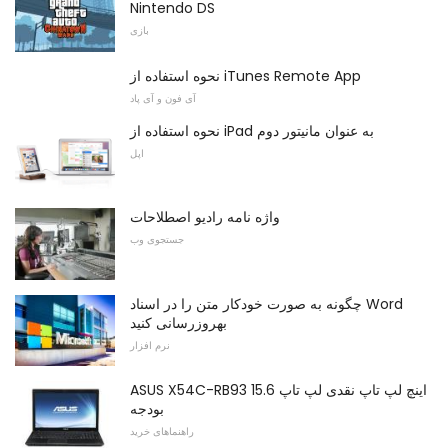
Nintendo DS
بازی
نحوه استفاده از iTunes Remote App
آی فون و آی پاد
نحوه استفاده از iPad به عنوان مانیتور دوم
اپل
واژه نامه رادیو اصطلاحات
جستجوی وب
چگونه به صورت خودکار متن را در اسناد Word
بهروزرسانی کنید
نرم افزار
ASUS X54C-RB93 15.6 اینچ لپ تاپ نقدی لپ تاپ
بودجه
راهنماهای خرید