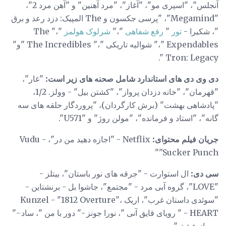
آنجلس"، "اسپری مو"، "آغاز"، "مرد آهنین" و "آهن مرد 2"،
"Megamind"، "پرسی جکسون و The المپیک: دزد رعد و برق
"، شکیرا -
تور
"
رفع شفاهی
"،"
شرلوک هولمز
"،" The
Expendables "،" شوالیه تاریکی "،" The Incredibles "و"
Tron: Legacy ".
دی وی دی های استاندارد شامل صحنه های زیر است:
"غار"،
"قهرمان"، "خانه دزدان پرواز"، "کشتن بیل" - وولز. 1/2،
"پادشاهی بهشت" (برش کارگردان)، "پروردگار حلقه های سه
گانه"، "استاد و فرمانده"، "مولن روژ" و "U571".
جریان فیلم محتوای:
Netflix - "اجازه دهید من در"، Vudu -
"Sucker Punch"
سی دی:
ال استوارت - "جرقه های نور باستان"، بیتلز -
"LOVE"، گروه آبی مرد - "مجتمع"، جاشوا بل - برنشتاین -
"سوئدی داستان غرب"، اریک Kunzel - "1812 Overture"،
HEART - " رویای قایق آنی "، نورا جونز -" دور با من "، ساد -"