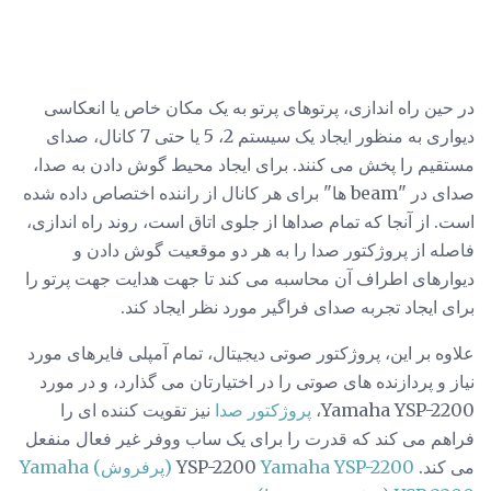
در حین راه اندازی، پرتوهای پرتو به یک مکان خاص یا انعکاسی
دیواری به منظور ایجاد یک سیستم 2، 5 یا حتی 7 کانال، صدای
مستقیم را پخش می کنند. برای ایجاد محیط گوش دادن به صدا،
صدای در "beam ها" برای هر کانال از راننده اختصاص داده شده
است. از آنجا که تمام صداها از جلوی اتاق است، روند راه اندازی،
فاصله از پروژکتور صدا را به هر دو موقعیت گوش دادن و
دیوارهای اطراف آن محاسبه می کند تا جهت هدایت جهت پرتو را
برای ایجاد تجربه صدای فراگیر مورد نظر ایجاد کند.
علاوه بر این، پروژکتور صوتی دیجیتال، تمام آمپلی فایرهای مورد
نیاز و پردازنده های صوتی را در اختیارتان می گذارد، و در مورد
Yamaha YSP-2200،
پروژکتور صدا
نیز تقویت کننده ای را
فراهم می کند که قدرت را برای یک ساب ووفر غیر فعال منفعل
می کند. YSP-2200
Yamaha YSP-2200 (پرفروش) Yamaha