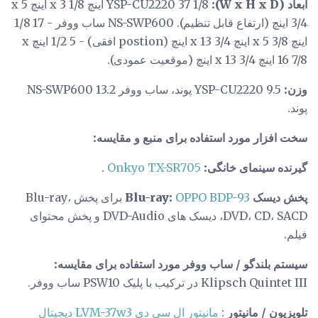
ابعاد (W x H x D):
YSP-CU2220 37 1/8 اینچ x 3 1/8 اینچ x 5
3/4 اینچ (ارتفاع قابل تنظیم). NS-SWP600 ساب ووفر - 17 1/8
اینچ x 5 3/8 اینچ x 13 3/4 اینچ (postion افقی) - 5 1/2 اینچ x
16 7/8 اینچ x 13 3/4 اینچ (موقعیت عمودی).
وزن:
YSP-CU2220 9.5 پوند، ساب ووفر NS-SWP600 13.2
پوند.
سخت افزار مورد استفاده برای منبع و مقایسه:
گیرنده سینمای خانگی:
Onkyo TX-SR705
.
پخش دیسک Blu-ray:
OPPO BDP-93
برای پخش Blu-ray،
DVD، CD، SACD، دیسک های DVD-Audio و پخش محتوای
فیلم.
سیستم بلندگو / ساب ووفر مورد استفاده برای مقایسه:
Klipsch Quintet III در ترکیب با پلیک PSW10 ساب ووفر.
تلویزیون / مانیتور
:
مانیتور ال سی دی LVM-37w3 دیجیتال