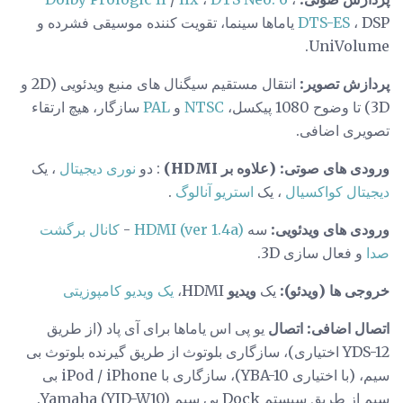
DTS-ES
، DSP یاماها سینما، تقویت کننده موسیقی فشرده و
UniVolume.
پردازش تصویر:
انتقال مستقیم سیگنال های منبع ویدئویی (2D و
3D) تا وضوح 1080 پیکسل،
NTSC
و
PAL
سازگار، هیچ ارتقاء
تصویری اضافی.
ورودی های صوتی: (علاوه بر HDMI)
: دو
نوری دیجیتال
، یک
دیجیتال کواکسیال
، یک
استریو آنالوگ
.
ورودی های ویدئویی:
سه
HDMI (ver 1.4a)
-
کانال برگشت
صدا
و فعال سازی 3D.
خروجی ها (ویدئو):
یک
ویدیو
HDMI،
یک ویدیو کامپوزیتی
اتصال اضافی: اتصال
یو پی اس یاماها برای آی پاد (از طریق
YDS-12 اختیاری)، سازگاری بلوتوث از طریق گیرنده بلوتوث بی
سیم، (با اختیاری YBA-10)، سازگاری با iPod / iPhone بی
سیم از طریق سیستم Dock بی سیم Yamaha (YID-W10).