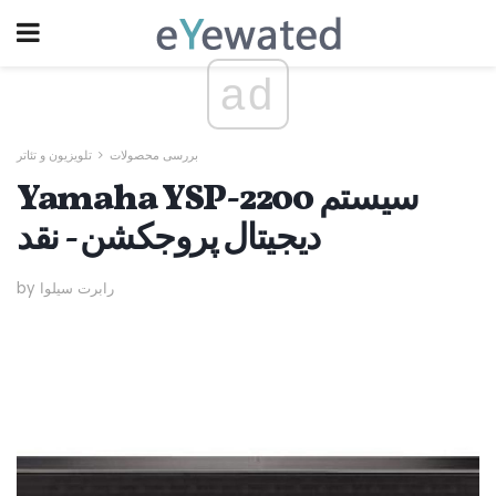
ad
بررسی محصولات
تلویزیون و تئاتر
Yamaha YSP-2200 سیستم
دیجیتال پروجکشن - نقد
by رابرت سیلوا