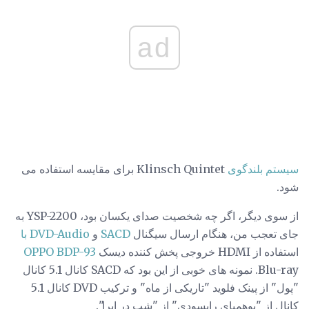
ad
سیستم بلندگوی
Klinsch Quintet برای مقایسه استفاده می
شود.
از سوی دیگر، اگر چه شخصیت صدای یکسان بود، YSP-2200 به
جای تعجب من، هنگام ارسال سیگنال
SACD
و
DVD-Audio با
استفاده از HDMI خروجی پخش کننده دیسک
OPPO BDP-93
Blu-ray. نمونه های خوبی از این بود که SACD کانال 5.1 کانال
"پول" از پینک فلوید "تاریکی از ماه" و ترکیب DVD کانال 5.1
کانال از "بوهمیای راپسودی" از "شب در اپرا".