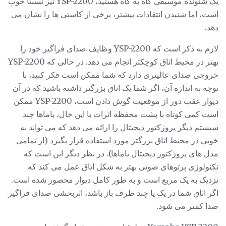
یک شنونده موسیقی گاه به گاه هستید، YSP-2200 نیز نسبتا خوب
است، اما شنیدن انتقادات بیشتر، برخی از کاستی ها را نشان می
دهد.
لازم به ذکر است که YSP-2200 وظایف صدای فراگیر خود را
بهتر در محیط اتاق کوچکتر انجام می دهد. در حالی که YSP-2200
خروجی صدای عالیتری دارد که شما ممکن است فکر کنید، با
توجه به اندازه آن، اگر شما یک اتاق بزرگتر داشته باشید که در آن
دیوار عقب دور از موقعیت گوش دادن است، YSP-2200 ممکن
است کمی کوتاه با پشت محفظه اثرات با این حال، یاماها چند
سیستم دیگر پروژکتور دیجیتال را ارائه می دهد که می تواند به
خوبی در محیط اتاق بزرگتر مورد استفاده قرار بگیرد (از تمامی
مدل های پروژکتور دیجیتال یاماها). در نظر دیگر این است که
تکنولوژی پرتوهای صوتی بهتر به شکل اتاق عمل می کند که
نزدیک به یک مربع است و به طور کامل دیوار محصور شده است.
اگر اتاق شما در یک یا چند طرف باز باشد، اثربخشی صدای فراگیر
صدا کمتر می شود.