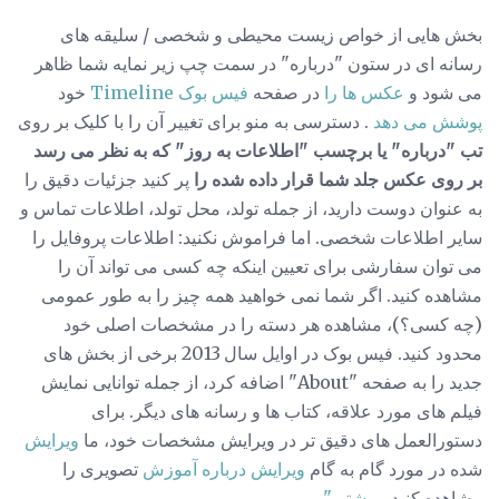
بخش هایی از خواص زیست محیطی و شخصی / سلیقه های
رسانه ای در ستون "درباره" در سمت چپ زیر نمایه شما ظاهر
می شود و
عکس ها را
در صفحه
فیس بوک Timeline
خود
پوشش می دهد
. دسترسی به منو برای تغییر آن را با کلیک بر روی
تب "درباره" یا برچسب "اطلاعات به روز" که به نظر می رسد
بر روی عکس جلد شما قرار داده شده را
پر کنید جزئیات دقیق را
به عنوان دوست دارید، از جمله تولد، محل تولد، اطلاعات تماس و
سایر اطلاعات شخصی. اما فراموش نکنید: اطلاعات پروفایل را
می توان سفارشی برای تعیین اینکه چه کسی می تواند آن را
مشاهده کنید. اگر شما نمی خواهید همه چیز را به طور عمومی
(چه کسی؟)، مشاهده هر دسته را در مشخصات اصلی خود
محدود کنید. فیس بوک در اوایل سال 2013 برخی از بخش های
جدید را به صفحه "About" اضافه کرد، از جمله توانایی نمایش
فیلم های مورد علاقه، کتاب ها و رسانه های دیگر. برای
دستورالعمل های دقیق تر در ویرایش مشخصات خود، ما
ویرایش
شده در مورد گام به گام
ویرایش درباره آموزش
تصویری را
مشاهده کنید
.
بیشتر "