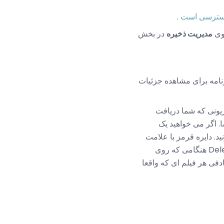
سترسی است
.
روی
مدیریت ذخیره
در بخش
رنامه برای مشاهده جزئیات
زیونی که شما دریافت
. اگر می خواهید یک
. دایره قرمز با علامت
منفی کنار هر ویدیو ظاهر می شود. برای حذف ویدیو از iPad خود روی این دکمه ضربه بزنید دکمه Delete هنگامی که روی
دفی هر فیلم ای که واقعا