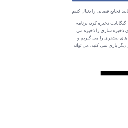
ایید فجایع فضایی را دنبال کنیم
آیا احساس فضای ذخیره سازی را دارید؟ در حالی که اپل مدل های اپل ورودی را از 16 گیگابایت به 32 گیگابایت ذخیره کرد، برنامه
ی از افراد با iPads های قدیمی که فقط 16 گیگابایت فضای ذخیره سازی را ذخیره می
 های بیشتری را می گیریم و
دیگر بازی نمی کنید، می تواند