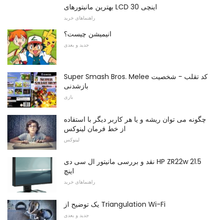
بهترین مانیتورهای LCD 30 اینچی
راهنماهای خرید
انیمیشن چیست؟
جدید و بعدی
Super Smash Bros. Melee کد تقلب - شخصیت
بازشدنی
بازی
چگونه می توان ریشه و یا هر کاربر دیگر با استفاده
از خط فرمان لینوکس
لینوکس
نقد و بررسی مانیتور ال سی دی HP ZR22w 21.5
اینچ
راهنماهای خرید
یک توضیح از Triangulation Wi-Fi
جدید و بعدی