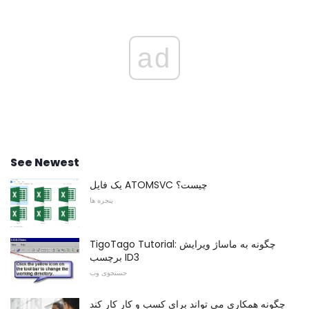
ad
See Newest
یک فایل ATOMSVC چیست؟
پنجره ها
TigoTago Tutorial: چگونه به ماساژ ویرایش
برچسب ID3
جستجوی وب
چگونه همکاری می تواند برای کسب و کار کار کند