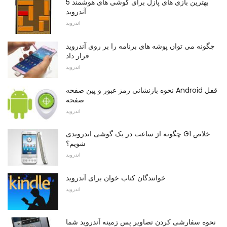
5 بهترین بازی های پازل برای گوشی های هوشمند
آندروید
اندروید
چگونه می توان پوشه های برنامه را بر روی آندروید
قرار داد
اندروید
نحوه بازنشانی رمز عبور و پین صفحه Android قفل
صفحه
اندروید
چگونه از ساعت در یک گوشی اندرویدی G1 خلاص
شویم؟
اندروید
خوانندگان کتاب خوان برای آندروید
اندروید
نحوه سفارشی کردن تصاویر پس زمینه آندروید شما