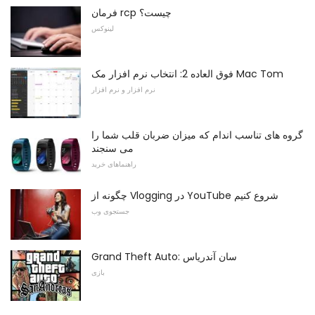
فرمان rcp چیست؟
لینوکس
فوق العاده 2: انتخاب نرم افزار مک Mac Tom
نرم افزار و نرم افزار
گروه های تناسب اندام که میزان ضربان قلب شما را
می سنجند
راهنماهای خرید
چگونه از Vlogging در YouTube شروع کنیم
جستجوی وب
Grand Theft Auto: سان آندریاس
بازی