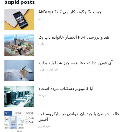
Sapid posts
AirDrop چیست؟ چگونه کار می کند؟
اپل
انحصار خانواده پاپ پک PS4 نقد و بررسی
بازی
آی فون یادداشت ها: همه چیز شما باید بدانید
آی فون و آی پاد
آیا کامپیوتر دسکتاپ مرده است؟
پنجره ها
حالت خواندن یا چیدمان خواندن در مایکروسافت
آفیس
نرم افزار