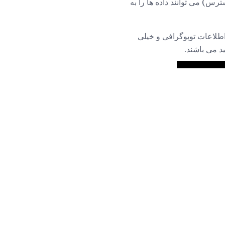
 چند ماهواره (در میان یک ستاره ای از 31 ماهواره در دسترس) می توانند داده ها را به
اطلاعات توپوگرافی و خیلی