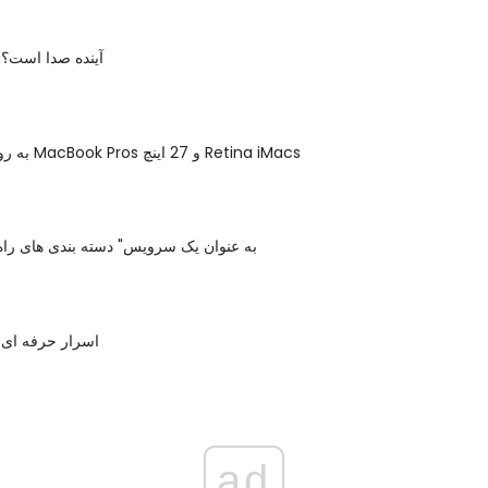
آیا DTS MDA آینده صدا است؟
به روز شده 15 اینچ MacBook Pros و 27 اینچ Retina iMacs
Top 10 "به عنوان یک سرویس" دسته بندی های را
اسرار حرفه ای 
ad