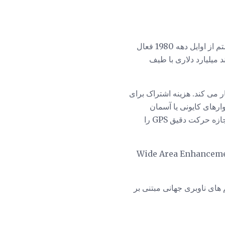
GPS در اصل توسط وزارت دفاع ایالات متحده (DOD) به عنوان یک برنامه نظامی ایجاد شد. این سیستم از اوایل دهه 1980 فعال
ه از آن به بعد صنعت چند میلیارد دلاری با طیف
ر می کند. هزینه اشتراک برای
ل های متراکم، دیوارهای کایونی یا آسمان
خراش ها مسدود شوند و به فضاهای داخل ساختمان نفوذ نکنند، بنابراین ممکن است برخی مکان ها اجازه حرکت دقیق GPS را
15 متر دقیق هستند و مدل های جدیدتر که از سیگنال های Wide Area Enhancement Area
تم های ناوبری جهانی مبتنی بر