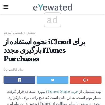
ad
مکینتاش
راهنماها و آموزشها
نحوه استفاده از iCloud برای
بارگیری مجدد iTunes
Purchases
by سام کاللسو
تهیه پشتیبان از
خرید iTunes Store
مورد استفاده قرار گرفت
بسیار مهم است. به این دلیل است که هیچ راهی برای بارگزاری
مجدد موسیقی یا سایر مطالب از iTunes وجود ندارد. بنابراین،