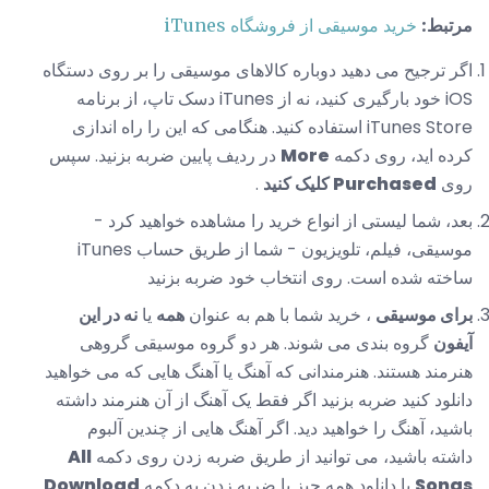
مرتبط:
خرید موسیقی از فروشگاه iTunes
اگر ترجیح می دهید دوباره کالاهای موسیقی را بر روی دستگاه
iOS خود بارگیری کنید، نه از iTunes دسک تاپ، از برنامه
iTunes Store استفاده کنید. هنگامی که این را راه اندازی
کرده اید، روی دکمه
More
در ردیف پایین ضربه بزنید. سپس
روی
Purchased کلیک کنید
.
بعد، شما لیستی از انواع خرید را مشاهده خواهید کرد -
موسیقی، فیلم، تلویزیون - شما از طریق حساب iTunes
ساخته شده است. روی انتخاب خود ضربه بزنید
برای موسیقی
، خرید شما با هم به عنوان
همه
یا
نه در این
آیفون
گروه بندی می شوند. هر دو گروه موسیقی گروهی
هنرمند هستند. هنرمندانی که آهنگ یا آهنگ هایی که می خواهید
دانلود کنید ضربه بزنید اگر فقط یک آهنگ از آن هنرمند داشته
باشید، آهنگ را خواهید دید. اگر آهنگ هایی از چندین آلبوم
داشته باشید، می توانید از طریق ضربه زدن روی دکمه
All
Songs
یا دانلود همه چیز با ضربه زدن به دکمه
Download