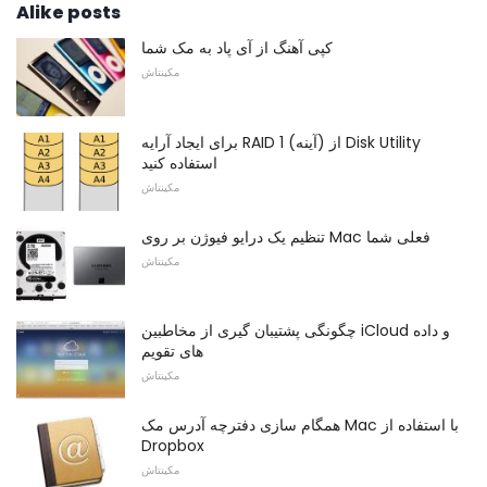
Alike posts
کپی آهنگ از آی پاد به مک شما
مکینتاش
برای ایجاد آرایه RAID 1 (آینه) از Disk Utility
استفاده کنید
مکینتاش
تنظیم یک درایو فیوژن بر روی Mac فعلی شما
مکینتاش
چگونگی پشتیبان گیری از مخاطبین iCloud و داده
های تقویم
مکینتاش
همگام سازی دفترچه آدرس مک Mac با استفاده از
Dropbox
مکینتاش