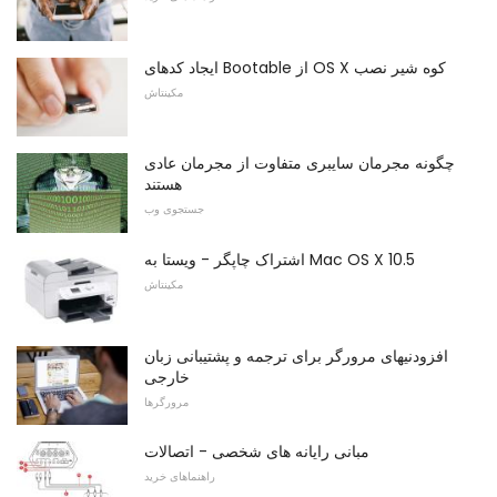
ایجاد کدهای Bootable از OS X کوه شیر نصب
مکینتاش
چگونه مجرمان سایبری متفاوت از مجرمان عادی
هستند
جستجوی وب
اشتراک چاپگر - ویستا به Mac OS X 10.5
مکینتاش
افزودنیهای مرورگر برای ترجمه و پشتیبانی زبان
خارجی
مرورگرها
مبانی رایانه های شخصی - اتصالات
راهنماهای خرید