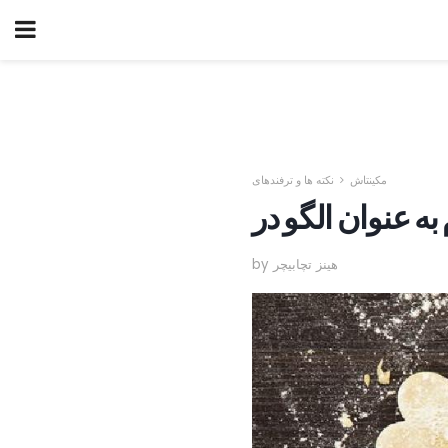
مکینتاش
نکته ها و ترفندهای
by هینز تچابیچر