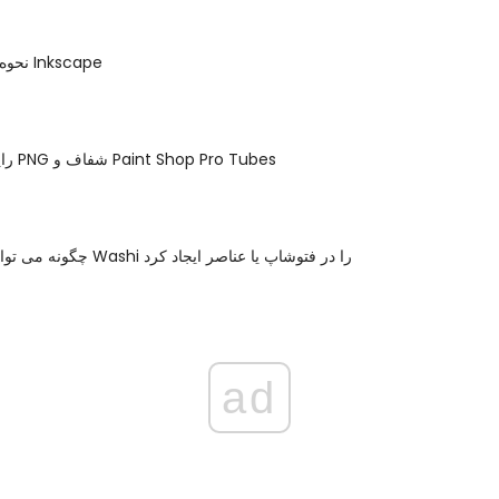
نحوه تنظیم متن در Inkscape
رایگان فایل های PNG شفاف و Paint Shop Pro Tubes
چگونه می توان نوار دیجیتال Washi را در فتوشاپ یا عناصر ایجاد کرد
ad