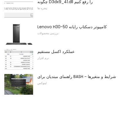
چگونه D3dx9_41.dll را رفع کنیم
پنجره ها
Lenovo H30-50 کامپیوتر دسکتاپ رایانه
بررسی محصولات
عملکرد اکسل مستقیم
نرم افزار
راهنمای مبتدیان برای BASH - شرایط و متغیرها
لینوکس