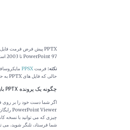
PPTX پیش فرض فرمت فایل ارائه برای پاورپوینت 2007 و جدیدتر است. نسخه قدیمی فایل PPTX
PowerPoint 97 تا 2003 استفاده شده است.
نکته:
فرمت
PPSX
حالی که فایل های PPTX به حالت ویرایشگر باز می شود.
چگونه یک پرونده PPTX باز کنیم
اگر شما دست خود را بر روی فایل PPTX که فقط می 
t Viewer
شما فرستاد، تلنگر شوید، می توا