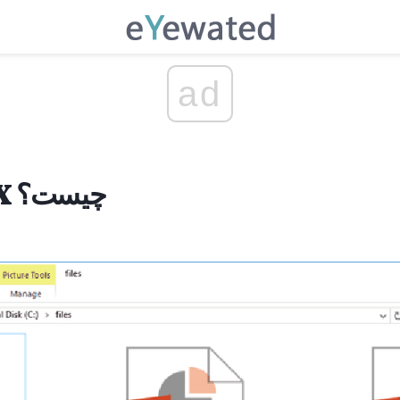
ad
یک پرونده PPTX چیست؟