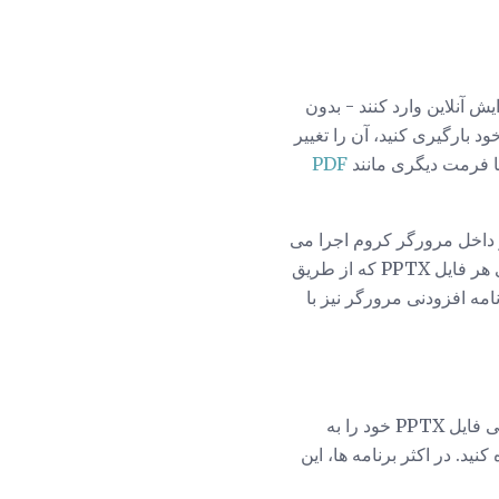
یگان ارائه می شوند که می توانند فایل های PPTX را برای ویرایش آنلاین وارد کنند - بدون
سلایدها Google، به شما امکان می دهد فایل PPTX را از رایانه خود بارگیری کنید، آن را تغییر
PDF
ت که به عنوان یک بیننده PPTX و ویرایشگر که در داخل مرورگر کروم اجرا می
شود، کار می کند. این کار نه تنها برای فایلهای PPTX که از رایانه خود به مرورگر می کشند، بلکه برای هر فایل PPTX که از طریق
مه افزودنی مرورگر نیز با
اگر از یکی از برنامه های پشتیبانی کامل PPTX استفاده می کنید که در بالا ذکر شد، می توانید به راحتی فایل PPTX خود را به
نید. در اکثر برنامه ها، این