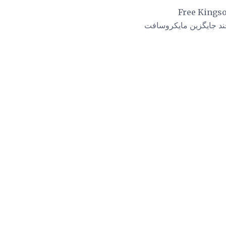
PP، بدون نیاز به یک کپی از مایکروسافت پاورپوینت، با ارائه Free Kingsoft
نها فقط دو مورد از چند جایگزین مایکروسافت