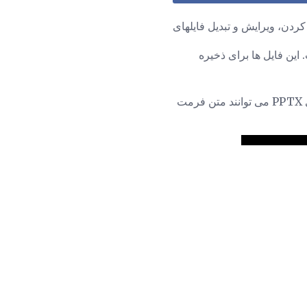
ورپوینت Open XML Presentation است. این فایل ها برای ذخیره
برای فشرده سازی محتوای آن استفاده می کنند. فایل های PPTX می توانند متن فرمت