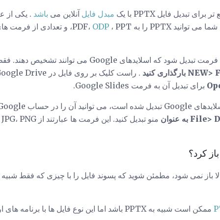
ی تبدیل فایل PPTX با یک
مبدل فایل
آنلاین می
باشد
. یکی از ع
ما می توانید PPTX را به PDF،
، PPT، و تعدادی از فرمت های تصویر نیز تبدیل کنید، مانند
ODP
NEW> F
بارگذاری کنید
. راست کلیک بر روی فایل در Google Drive و سپس با استفاده از گزینه
Op
برای تبدیل آن به فرمت Google Slides.
F به عنوان
منو تبدیل کنید. این فرمت ها عبارتند از PPTX، ODP، PDF،
، JPG، PNG 
باز کرد؟
بالا باز نمی شود، مطمئن شوید که پسوند فایل را با چیزی که فقط شبیه
P
ممکن است شبیه به PPTX باشد اما این نوع فایل ها با برنا