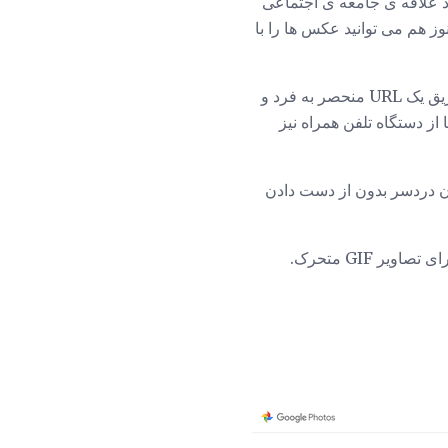
تصویر رایگان مورد علاقه ی جامعه ی اجتماعی
ما هنوز هم می توانید عکس ها را با
تصاویر از کامپیوتر شما می توانند به Imgur آپلود شوند تا در شبکه اجتماعی مورد علاقه خود را از طریق یک URL منحصر به فرد و
شما می خواهید از برنامه رسمی Imgur استفاده کنید تا از دستگاه تلفن همراه نیز
دون دردسر بدون از دست دادن
20 مگابایت برای همه تصاویر GIF غیر متحرک و 200 مگابایت برای تصاویر GIF متحرک.