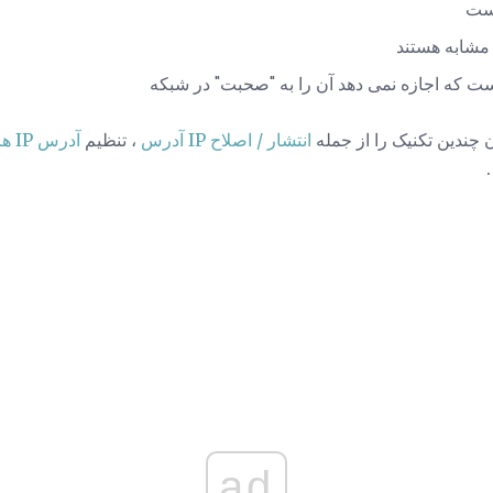
یست
چندین تکنیک را از جمله
انتشار / اصلاح IP آدرس
، تنظیم
آدرس IP های ایستا
ad