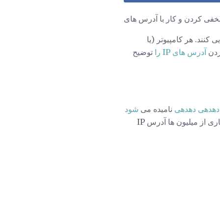
 کنند. هر کامپیوتر (یا
آدرس های IP را
توضیح
دهدهی دهدهی
نامیده می
شود
. نمونه هایی از آدرس های IP در علامت دهی dotted-dot 10.0.0.1 و 192.168.0.1 هستند اگر چه بسیاری از میلیون ها آدرس IP