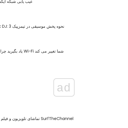
عیب یابی شبکه ایکس 
TeamSpeak DJ: نحوه پخش موسیقی در تیمزپیک 3
یاد بگیرید چرا سرعت شبکه Wi-Fi شما تغییر می کند
ad
تماشای تلویزیون و فیلم های رایگان در SurfTheChannel