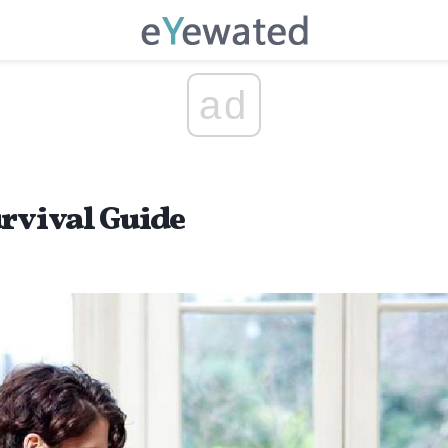
ad
urvival Guide