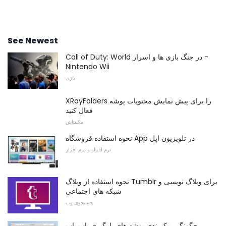
See Newest
Call of Duty: World در جنگ بازی ها و اسرار -
Nintendo Wii
بازی
XRayFolders را برای پیش نمایش محتویات پوشه
فعال کنید
مکینتاش
نحوه استفاده فروشگاه App در تلویزیون اپل
نرم افزار و نرم افزار
نحوه استفاده از وبلاگ Tumblr برای وبلاگ نویسی و
شبکه های اجتماعی
جستجوی وب
چگونگی پیکربندی پوشه های بارگیری یاب یاب