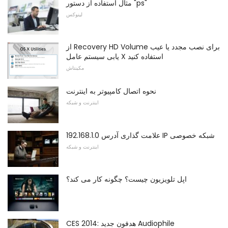
مثال استفاده از دستور "ps"
لینوکس
از Recovery HD Volume برای نصب مجدد یا عیب
یابی سیستم عامل X استفاده کنید
مکینتاش
نحوه اتصال کامپیوتر به اینترنت
اینترنت و شبکه
192.168.1.0 علامت گذاری آدرس IP شبکه خصوصی
اینترنت و شبکه
اپل تلویزیون چیست؟ چگونه کار می کند؟
CES 2014: هدفون جدید Audiophile