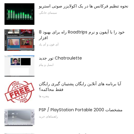
نحوه تنظیم فرکانس ها در یک اکولایزر صوتی استریو
سینمای خانگی
8 راه برای بهبود Roadtrips خود را با آیفون و نرم
افزار
آی فون و آی پاد
تور جدید Chatroulette
ایمیل و پیام
آیا برنامه های آنلاین رایگان پشتیبان گیری رایگان
فقط محاکمه؟
پنجره ها
PSP / PlayStation Portable 2000 مشخصات
راهنماهای خرید