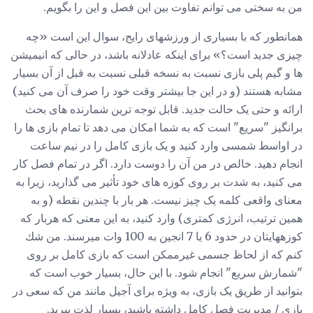
من به سختی می توانم تفاوت بین این فصل و این را بگویم.
همانطور که با بسیاری از ورزشهای رایج، سوال این است «چه
چیزی جدید است؟» برای اینکه عادلانه باشد، در حالی که انیمیشن
ها و گیم پلی بازی نسبت به نسخه قبلی نسبت به قبل از آن بسیار
مشابه هستند (و در این جا بیشتر وقت خود را صرف آن می کنید)
ارائه و حتی یک حالت جدید. قابل توجه ترین شمارنده های بحث
برانگیز "سریع" است که به شما امکان می دهد تا تمام بازی ها را
در اواسط شمسی وارد کنید و یک بازی کامل را در نیم ساعت
انجام دهید. خالص در من آن را دوست دارد. اگر در تمام فصل کار
می کنید، به شدت بر روی کوزه های خود تأثیر می گذارید، زیرا به
معنای واقعی کلمه یک چیز نیست. هر بار با چندین نقطه (و به
همین ترتیب، انرژی کمتری) وارد کنید، به این معنی که هربار که
کوزههایتان در حدود 6 یا 7 انجین به 100 وات میرسند. من شك
كنم كه از لحاظ جسمی غیرممكن است كه بازی كامل بر روی
"شمارش سریع" انجام شود. با این حال، بسیار خوب است که
بتوانید از طریق یک بازی، به ویژه برای آجیل مانند من که سعی در
بازی / مدیریت فصل کامل داشته باشید، بسیار لذت ببرید.