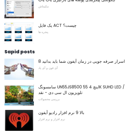
مکینتاش
یک فایل ACT چیست؟
پنجره ها
Sapid posts
8 اسرار صرفه جویی در زمان آیفون شما باید بدانید
آی فون و آی پاد
سامسونگ UN55JS8500 55 اینچ 4K SUHD LED /
تلویزیون ال سی دی - نقد
بررسی محصولات
بالا 9 نرم افزار رادیو آیفون
نرم افزار و نرم افزار