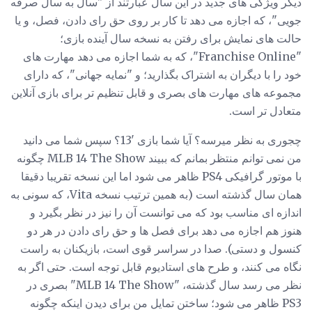
دیگر ویژگی های جدید در این سال عبارتند از "سال به سال صرفه
جویی"، که اجازه می دهد تا کار بر روی حق رای دادن، فصل، و یا
حالت های نمایش برای رفتن به نسخه سال آینده بازی؛
"Franchise Online"، که به شما اجازه می دهد مهارت های
خود را با دیگران به اشتراک بگذارید؛ و "نمایه جهانی"، که دارای
مجموعه های مهارت های بصری و قابل تنظیم تر برای بازی آنلاین
متعادل تر است.
چجوری به نظر میرسه؟ آیا شما بازی '13؟ سپس شما می دانید
من نمی توانم منتظر بمانم که ببیند MLB 14 The Show چگونه
با موتور گرافیکی PS4 ظاهر می شود اما این نسخه تقریبا دقیقا
همان سال گذشته است (به همین ترتیب نسخه Vita، که سونی به
اندازه ای مناسب بود که می توانست آن را نیز در نظر بگیرد و
هنوز هم اجازه می دهد برای فصل ها و حق رای دادن در هر دو
کنسول و دستی). صدا در سراسر قوی است، بازیکنان به راست
نگاه می کنند، و طرح های استادیوم قابل توجه است. حتی اگر به
نظر می رسد سال گذشته، "MLB 14 The Show" بصری در
PS3 ظاهر می شود؛ ساختن تمایل من برای دیدن اینکه چگونه