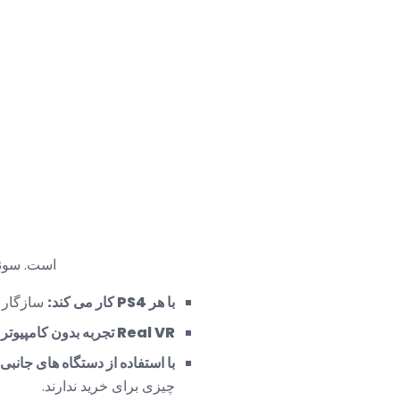
آخرین به روز رسانی PSVR شامل یک واحد پردازش قادر به عبور از ویدئو HDR به یک تلو
با هر PS4 کار می کند:
سازگار با PS4 اصلی، PS4 Slim و 
Real VR تجربه بدون کامپیوتر گران قیمت:
با استفاده از دستگاه های جانبی
چیزی برای خرید ندارند.