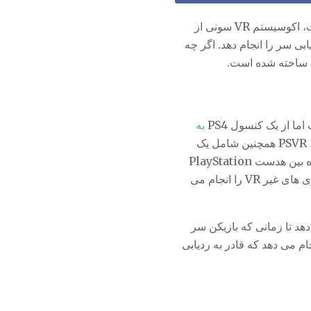
که نیاز به یک PS4 دارد. علاوه بر هدست، اکوسیستم VR سونی از
استفاده می کند و با Camera PlayStation می تواند ردیابی سر را انجام دهد. اگر چه
به
. از آنجا که PS4 قدرتمندتر از رایانه های شخصی با قابلیت VR است، PSVR همچنین شامل یک
واحد پردازنده برای پردازش پردازش صوتی 3D و برخی دیگر در پشت وظایف صحنه است. این دستگاه بین هدست PlayStation
VR و تلویزیون قرار می گیرد، که به بازیکنان اجازه می دهد بازی PlayStation VR را در حالی که بازی های غیر VR را انجام می
هد تا زمانی که بازیکن سر
می دهد، پاسخ دهد. PlayStation VR این کار را با استفاده از دوربین PlayStation انجام می دهد که قادر به ردیابی