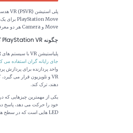
پلی استیشن VR (PSVR) هدست
Move و Camera هر دو معرفی شده است قبل از PlayStation VR، آنها با توجه به واقعیت مجازی ساخته شده است.
چگونه PlayStation VR کار می کند؟
پلیاستیشن VR با سیستم های VR مبتنی بر PC مانند HTC Vive و Oculus Rift بسیار مشترک است اما از یک کنسول PS4
جای رایانه گران استفاده می کن
دهند، ترک کند.
یکی از مهمترین چیزهایی که در
LED هایی است که در سطح هدست ساخته شده اند.