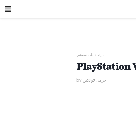
بازی
پلی استیشن
by جرمی لاوککنن