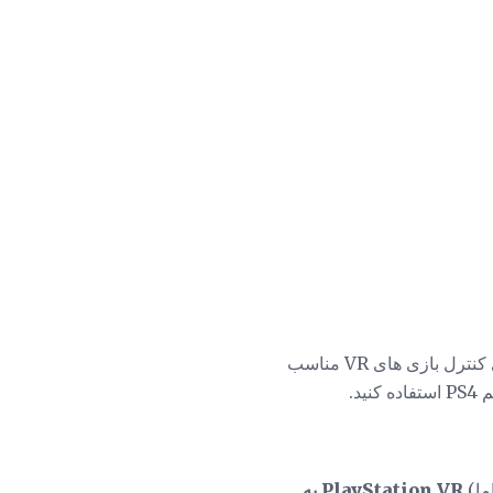
کنترلرهای PlayStation Move نیز توسط همان دوربین ردیابی می شوند که باعث می شود آنها برای کنترل بازی های VR مناسب
د.
PlayStation VR به