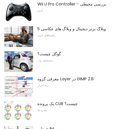
Wii U Pro Controller - بررسی محیطی
بازی
5 وبلاگ برتر دیجیتال و وبلاگ های عکاسی
راهنماهای خرید
گوگل چیست؟
جستجوی وب
معرفی گروه Layer در GIMP 2.8
نرم افزار
یک پرونده CUR چیست؟
پنجره ها
همدلی IM مرور