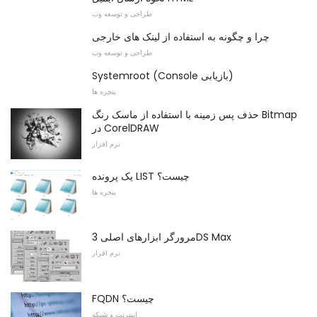
طراحی و توسعه وب
چرا و چگونه به استفاده از لینک های خارجی
طراحی و توسعه وب
Systemroot (Console بازیابی)
پنجره ها
حذف پس زمینه با استفاده از ماسک رنگ Bitmap
در CorelDRAW
نرم افزار
یک پرونده LIST چیست؟
پنجره ها
مرورگر ابزارهای اصلی 3DS Max
نرم افزار
FQDN چیست؟
اینترنت و شبکه