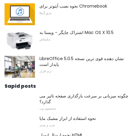
نحوه نصب آیتونز برای Chromebook
مرورگرها
اشتراک چاپگر - ویستا به Mac OS X 10.5
مکینتاش
LibreOffice 5.0.5 نشان دهنده قوی ترین نسخه
پایدار است
نرم افزار
Sapid posts
چگونه میزبانی بر سرعت بارگذاری صفحه تاثیر می
گذارد؟
جستجوی وب
نحوه استفاده از ابزار مشبک مایا
جدید و بعدی
نحوه ارسال ایمیل HTML