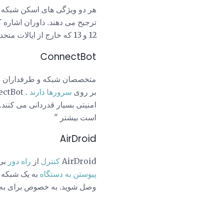
ترجیح می دهند. داوران اشاره کرده اند که InSSIDer ممکن است به
12 و 13 که خارج از ایالات متحده محبوب هستند پشتیبانی کند. »
ConnectBot
بر روی
سرورها دارند
امنیتی بسیار قدردانی می کنند.
است بیشتر "
AirDroid
AirDroid
کنترل
از
راه دور
بی سی
پیوستن به دستگاه
وصل شوید. به خصوص برای به ا