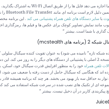
برنامه های متعدد آندروید به شما اجازه می دهد فایل ها 
Wi-Fi در دسترس 
توث
با
سایر دستگاه های تلفن همراه پشتیبانی می کند
. این برنامه مخص
 مانند نمایش تصاویر کوچک برای عکس ها و فیلم ها، رمزگذاری اختیا
 گذاری با شما است. بیشتر "
های mcstealth)
نده شبکه تازه" نامیده می شود) به عنوان تقویت کننده سیگنال سلولی 
صورت حساب شده است. این نسخه 2 اصلی با پشتیبانی از دستگاه های دیگر را به روز می 
لات تلفن همراه
خود را به منظور افزایش قدرت سیگنال خود، اسکن، ب
رده اند که هنگامی که سیگنال حامل از دست رفته یا ضعیف می شود، ا
 نوار به حداقل سه بار بهبود می بخشد. هر چند که برنامه همیشه قادر ب
جموعه ای از تکنیک های نصب شده در سرعت شبکه استفاده می کند که د
 پیکربندی کاربر در آن دخیل نیست. بیشتر "
Juice