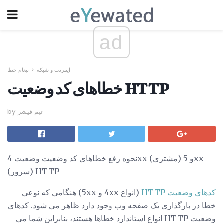
ad
اینترنت و شبکه
پیغام خطا
خطاهای کد وضعیت HTTP
by تیم فیشر
نحوه رفع خطاهای کد وضعیت وضعیت 4xx (مشتری) و 5xx
(سرور) HTTP
کدهای وضعیت HTTP
(انواع 4xx و 5xx) هنگامی که نوعی
خطا در بارگذاری یک صفحه وب وجود دارد ظاهر می شود. کدهای
وضعیت HTTP انواع استاندارد خطاها هستند، بنابراین شما می