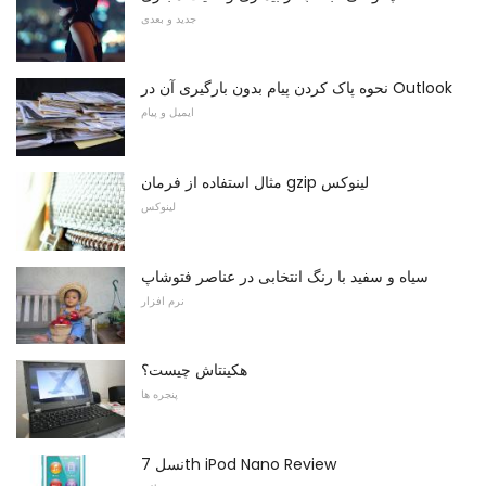
جدید و بعدی
نحوه پاک کردن پیام بدون بارگیری آن در Outlook
ایمیل و پیام
مثال استفاده از فرمان gzip لینوکس
لینوکس
سیاه و سفید با رنگ انتخابی در عناصر فتوشاپ
نرم افزار
هکینتاش چیست؟
پنجره ها
نسل 7th iPod Nano Review