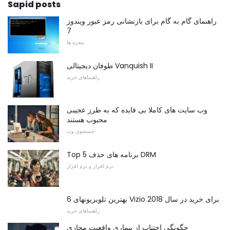
Sapid posts
راهنمای گام به گام برای بازنشانی رمز عبور ویندوز
7
پنجره ها
طوفان دیجیتالی Vanquish II
راهنماهای خرید
وب سایت های کاملا بی فایده که به طرز عجیبی
محبوب هستند
جستجوی وب
Top 5 برنامه های حذف DRM
نرم افزار و نرم افزار
6 بهترین تلویزیونهای Vizio برای خرید در سال 2018
راهنماهای خرید
چگونگی اجتناب از بیماری واقعیت مجازی