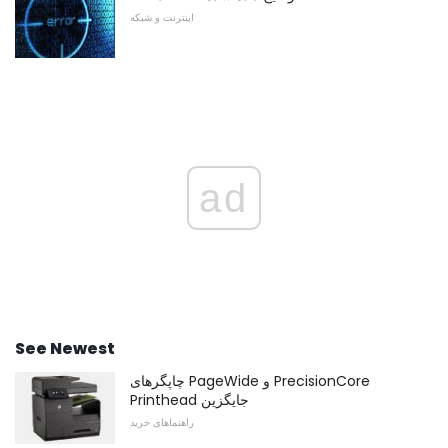
اینترنت و شبکه
ad
See Newest
چاپگرهای PageWide و PrecisionCore
Printhead جایگزین
راهنماهای خرید