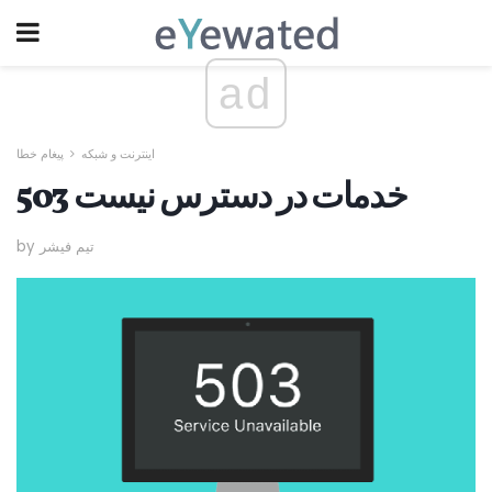
ad
اینترنت و شبکه
پیغام خطا
503 خدمات در دسترس نیست
by تیم فیشر