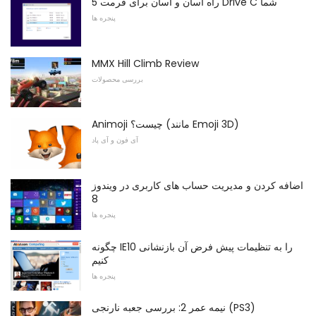
5 راه آسان و آسان برای فرمت Drive C شما
پنجره ها
MMX Hill Climb Review
بررسی محصولات
Animoji چیست؟ (مانند Emoji 3D)
آی فون و آی پاد
اضافه کردن و مدیریت حساب های کاربری در ویندوز
8
پنجره ها
چگونه IE10 را به تنظیمات پیش فرض آن بازنشانی
کنیم
پنجره ها
نیمه عمر 2: بررسی جعبه نارنجی (PS3)