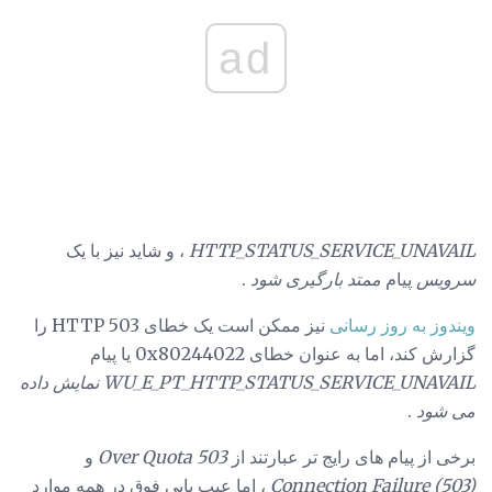
ad
HTTP_STATUS_SERVICE_UNAVAIL
، و شاید نیز با یک
سرویس
پیام
ممتد
بارگیری شود
.
ویندوز به روز رسانی
نیز ممکن است یک خطای HTTP 503 را
گزارش کند، اما به عنوان خطای 0x80244022 یا پیام
WU_E_PT_HTTP_STATUS_SERVICE_UNAVAIL نمایش داده
می شود
.
برخی از پیام های رایج تر عبارتند از
503 Over Quota
و
Connection Failure (503)
، اما عیب یابی فوق در همه موارد