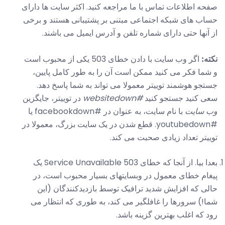
صفحه اطلاعات تماس با ما مراجعه کنید. اکثر سایت ها دارای
حساب های شبکه اجتماعی مبتنی بر پشتیبانی هستند و برخی
از آنها حتی دارای شماره تلفن و آدرس ایمیل می باشند.
نکته:
اگر وب سایت با دادن خطای 503 یکی از محبوب است
و شما فکر می کنید ممکن است آن را به طور کامل پایین،
جستجو هوشمند توییتر معمولا می تواند به شما پاسخ دهد.
سعی کنید جستجو کنید
#websitedown
در توییتر، جایگزین
وب سایت
با نام سایت، به عنوان در #facebookdown یا
#youtubedown. قطع شدن در یک سایت بزرگ، معمولا در
توییتر تعداد زیادی صحبت می کند.
بعدا بیا. از آنجا که خطای 503 Service Unavailable یک
پیغام خطای معمول در وبسایتهای بسیار محبوب است، در
حالی که افزایش شدید ترافیک توسط بازدیدکنندگان (این
شما!) سرورها را غافلگیر می کند، به طوری که انتظار می
رود که اغلب بهترین گزینه باشد.