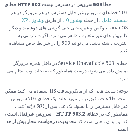
خطا 503 سرویس در دسترس نیست
خطای HTTP 503
503 خطاهای سرویس غیر قابل دسترس در هر مرورگر در هر
سیستم عامل
، از جمله
ویندوز 10،
از طریق
ویندوز XP
،
macOS، لینوکس و غیره حتی حتی گوشی های هوشمند و دیگر
کامپیوتر های غیر متعارف ظاهر می شود. اگر دسترسی به
اینترنت داشته باشد، می توانید 503 را در شرایط خاص مشاهده
کنید.
خطای 503 Service Unavailable در داخل پنجره مرورگر
نمایش داده می شود، درست همانطور که صفحات وب انجام می
شود.
توجه:
سایت هایی که از مایکروسافت IIS استفاده می کنند ممکن
است اطلاعات دقیق تر در مورد علت یک خطای 503 سرویس
غیر قابل دسترس را با پسوند یک عدد پس از
503 ارائه کنند
،
همانطور که در
خطای HTTP 503.2 - سرویس غیرفعال است
،
که این بدان معنی است که
محدودیت درخواست مجاز بیش از حد
است
.