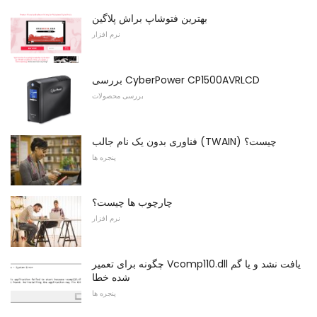
بهترین فتوشاپ براش پلاگین
نرم افزار
بررسی CyberPower CP1500AVRLCD
بررسی محصولات
فناوری بدون یک نام جالب (TWAIN) چیست؟
پنجره ها
چارچوب ها چیست؟
نرم افزار
چگونه برای تعمیر Vcomp110.dll یافت نشد و یا گم
شده خطا
پنجره ها