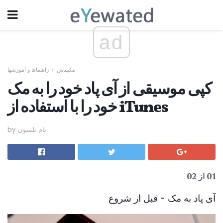
ad
مکینتاش
راهنماها و آموزشها
کپی موسیقی از آی پاد خود را به مک
خود را با استفاده از iTunes
by تام نلسون
01 از 02
آی پاد به مک - قبل از شروع