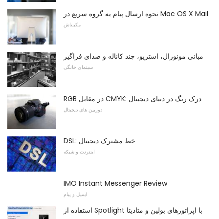
نحوه ارسال پیام به گروه سریع در Mac OS X Mail
مکینتاش
مبانی مونورال، استریو، چند کاناله و صدای فراگیر
سینمای خانگی
RGB در مقابل CMYK: درک رنگ در دنیای دیجیتال
دوربین های دیجیتال
DSL: خط مشترک دیجیتال
اینترنت و شبکه
IMO Instant Messenger Review
ایمیل و پیام
استفاده از Spotlight با اپراتورهای بولین و متادیتا