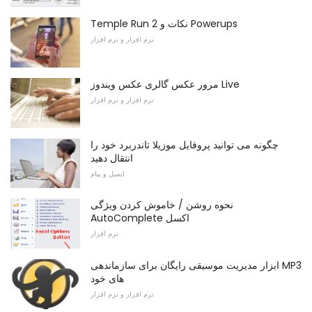
Temple Run 2 نکات و Powerups
نرم افزار و نرم افزار
مرور عکس گالری عکس ویندوز Live
نرم افزار و نرم افزار
چگونه می توانید پروفایل موزیلا تاندربرد خود را
انتقال دهید
ایمیل و پیام
نحوه روشن / خاموش کردن ویژگی
AutoComplete اکسل
نرم افزار
ابزار مدیریت موسیقی رایگان برای سازماندهی MP3
های خود
نرم افزار و نرم افزار