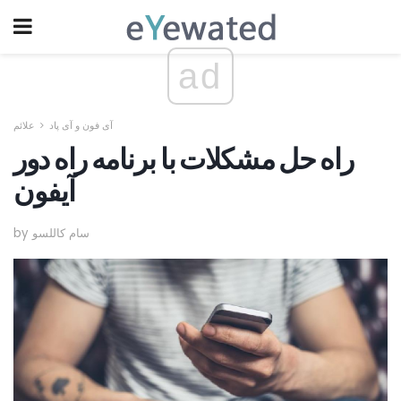
ad
آی فون و آی پاد
علائم
راه حل مشکلات با برنامه راه دور
آیفون
by سام کاللسو