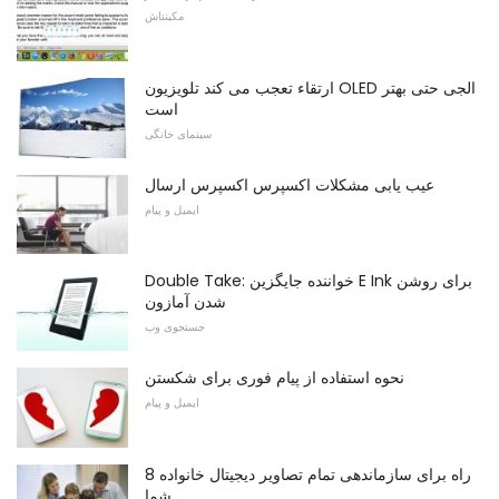
مکینتاش
ارتقاء تعجب می کند تلویزیون OLED الجی حتی بهتر
است
سینمای خانگی
عیب یابی مشکلات اکسپرس اکسپرس ارسال
ایمیل و پیام
Double Take: خواننده جایگزین E Ink برای روشن
شدن آمازون
جستجوی وب
نحوه استفاده از پیام فوری برای شکستن
ایمیل و پیام
8 راه برای سازماندهی تمام تصاویر دیجیتال خانواده
شما