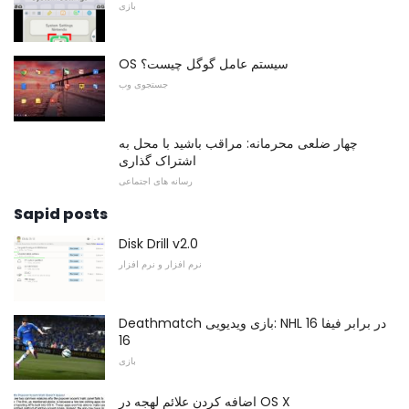
بازی
OS سیستم عامل گوگل چیست؟
جستجوی وب
چهار ضلعی محرمانه: مراقب باشید با محل به
اشتراک گذاری
رسانه های اجتماعی
Sapid posts
Disk Drill v2.0
نرم افزار و نرم افزار
Deathmatch بازی ویدیویی: NHL 16 در برابر فیفا
16
بازی
اضافه کردن علائم لهجه در OS X