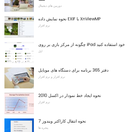
دوربین های دیجیتال
نحوه نمایش داده EXIF ​​با XnViewMP
نرم افزار
چگونه از مرکز بازی بر روی iPad خود استفاده کنید
اپل
دفتر 365 برنامه برای دستگاه های موبایل
نرم افزار و نرم افزار
نحوه ایجاد خط نمودار در اکسل 2010
نرم افزار
نحوه انتقال کاراکتر ویندوز 7
پنجره ها