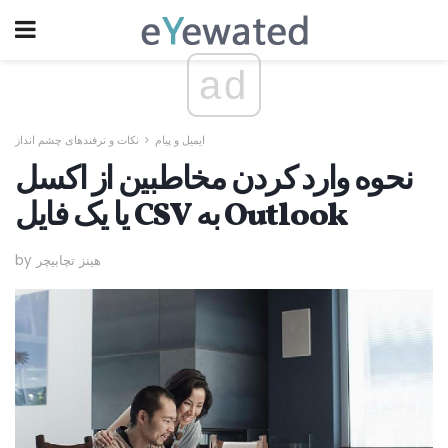
ad
ایمیل و پیام
نکات و ترفندهای چشم انداز
نحوه وارد کردن مخاطبین از اکسل
یا یک فایل CSV به Outlook
by هینز تچابیچر