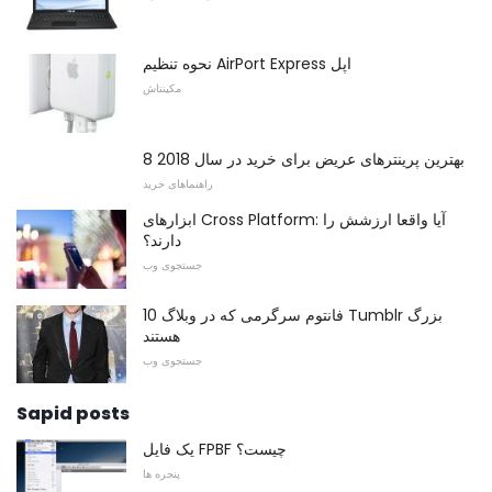
نحوه تنظیم AirPort Express اپل
مکینتاش
8 بهترین پرینترهای عریض برای خرید در سال 2018
راهنماهای خرید
ابزارهای Cross Platform: آیا واقعا ارزشش را
دارند؟
جستجوی وب
10 فانتوم سرگرمی که در وبلاگ Tumblr بزرگ
هستند
جستجوی وب
Sapid posts
یک فایل FPBF چیست؟
پنجره ها