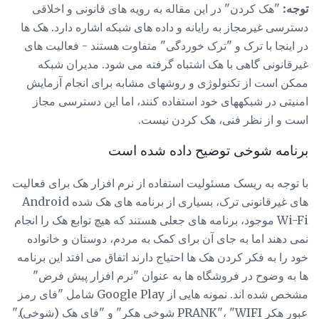
توجه:
"هک کردن" در این مقاله به رویه های قانونی و اخلاقی
دسترسی غیرمجاز به رایانه و داده های شبکه اشاره دارد. هک ها
در اینجا با ترک و "ترک خوردگی" متفاوت هستند - فعالیت های
غیرقانونی گاهی با هک اشتباه گرفته می شود. مدیران شبکه
ممکن است از تکنولوژی و روشهای مشابه برای انجام آزمایش
امنیتی در شبکههای خود استفاده کنند، اما این دسترسی مجاز
است و از نظر فنی، هک کردن نیست.
برنامه شوخی توضیح داده شده است
با توجه به ریسک مسئولیت استفاده از نرم افزار هک برای فعالیت
های غیرقانونی ترک، بسیاری از برنامه های هک شده Android
Wi-Fi موجود، برنامه های جعلی هستند که هیچ توابع هک را انجام
نمی دهند اما به جای آن برای کمک به مردم، دوستان و خانواده
خود را به فکر کردن هک ها احتیاج دارند اتفاق می افتد این برنامه
ها به وضوح در فروشگاه ها به عنوان "نرم افزار پیش فرض"
مشخص شده اند. نمونه هایی از Google Play شامل "فای رمز
عبور هکر PRANK"، "WIFI شوخی هکر" و "فای هک (شوخی)."