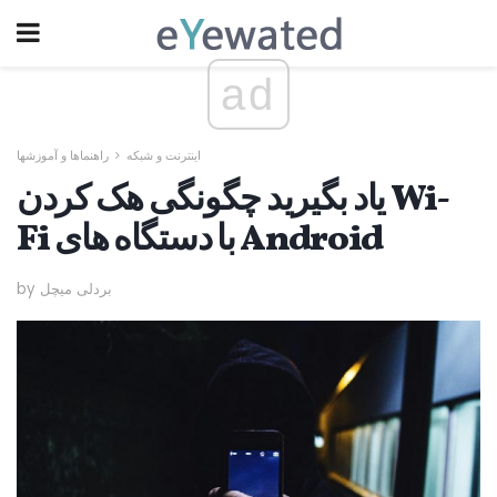
ad
اینترنت و شبکه
راهنماها و آموزشها
یاد بگیرید چگونگی هک کردن Wi-
Fi با دستگاه های Android
by بردلی میچل