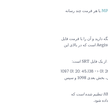
MP
یا هر فرمت چند رسانه
رست نگه دارید و آن را با فرمت فایل
SRT ذخیره کنید. با این حال، راه ساده تر برای ساخت فایل SRT خود، استفاده از برنامه Jubler یا Aegisub است که در بالای این
شماره اول دستور این است که این زیرنویس ها باید در ارتباط با همه دیگران باشند. در فایل SRT کامل، بخش بعدی 1098 و سپس
 است
که
اده شود.