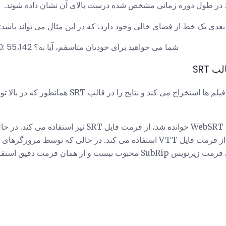
د در طول دوره زمانی مشخص شده درست بالای آن نشان داده شوند.
دی یک خط از فضای خالی وجود دارد، که در این مثال می تواند باشد:
1098 01: 20: 52،412 -> 01: 20: 55،142 شما می خواهید برای خودتان متاسفم، آیا نه؟
 SRT
SubRip برنامه زیرنویس را از فیلم ها استخراج می کند و
(آهنگ متن وب ویدئو) نامیده و از فرمت فایل VTT استفاده می کند. در حالی ک
 از همان فرمت دقیق استفاده نمی کند.