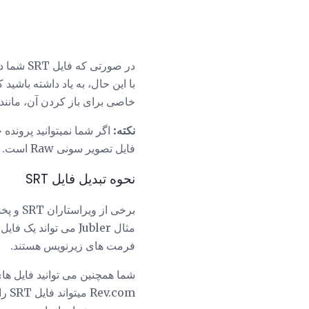
در صورتی که فایل SRT شما در برنامه دیگری باز می شود، از
خاصی برای باز کردن آن، مانند VLC است، ابتدا باید برنامه را باز کنید و سپس فایل SRT را وارد کنید و فقط آن را دوبار کلیک کن
نکته:
اگر شما نمیتوانید پرونده 
فایل تصویر سونی Raw است. فایل های SRF نمی توانند همانند فایل های SRT باز شوند.
نحوه تبدیل فایل SRT
مثال Jubler می تواند یک فایل SRT باز را به یک فایل SSA، SUB، TXT، ASS، STL،
فرمت های زیرنویس هستند.