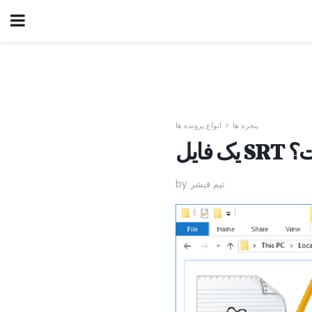
پنجره ها
انواع پرونده ها
چیست؟
by تیم فیشر