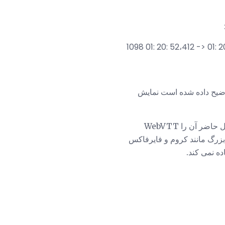
 نتایج را در قالب SRT همانطور که در بالا توضیح داده شده است نمایش
فرمت دیگری که در ابتدا به نام WebSRT خوانده شد، از فرمت فایل SRT نیز استفاده می کند. در حال حاضر آن را WebVTT
ه توسط مرورگرهای بزرگ مانند کروم و فایرفاکس