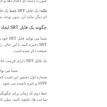
صورت دسته ای انجام دهد و حتی فایل SRT را همزمان به چند فرم
نکته:
یک فایل SRT فقط یک فایل متنی است، نه یک فایل ویدئویی یا صوتی. شما نمیتوانید SRT را به
ای دیگر مانند آن، بدون توجه به 
چگونه یک فایل SRT ایجاد کنیم
شما می 
صفحه ذکر شده است.
یک فایل SRT دارای فرمت خاصی است که باید در آن وجود داشته باشد. در اینجا یک مثال از یک قطعه از یک فایل SRT است:
1097 01: 20: 45،138 -> 01: 20: 48،164 شما می توانید هر چیزی را برای دریافت آنچه که شما می خواهید بگویید.
1099 و غیره نامیده می شود.
خط دوم کد زمان برای چگونگی
ساعت ها: دقیقه: ثانیه، میلی ثا