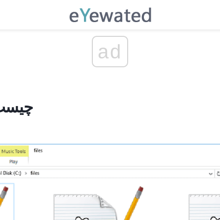
ad
یک فایل SRT 