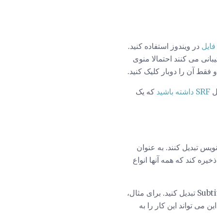
فایل
در ویندوز استفاده کنید.
 باشید که به دلیل اینکه اکثر پخش کننده های ویدیویی که فایل های SRT را پشتیبانی می کنند احتمالا منوی
یل
SRF داشته باشید
که یک
های SRT را به فرمت های دیگر زیرنویس تبدیل کنند. به عنوان
ا DXFP ذخیره کند که همه آنها انواع
شما همچنین می توانید فایل های SRT را آنلاین در وب سایت هایی مانند Rev.com و Subtitle Converter تبدیل کنید. برای مثال،
SCC، MCC، TTM و دیگران تبدیل کند. این می تواند این کار را به