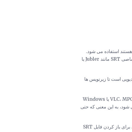
فایل های متنی ساده هستند استفاده می شود.
برای برخی از گزینه ها مشاهده کنید، یا از ویرایشگر اختصاصی SRT مانند Jubler یا
ن با یک پخش کننده ویدیویی است تا زیرنویس ها
در این حالت می توانید یک فایل SRT با برنامه هایی مانند VLC، MPC-HC، KMPlayer، MPlayer، BS.Player یا Windows
فرمت SRT برای ویدیوهای YouTube نیز پشتیبانی می شود، به این معنی که حتی
برای باز کردن فایل SRT