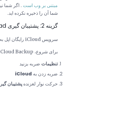
مبتنی بر وب است
شما آن را ذخیره نکرده اید.
گزینه 2: پشتیبان گیری iPad با iCloud
سرویس iCloud رایگان اپل به راحتی به صورت خودکار پشتیبان گیری از iPad خود را،
برای شروع، iCloud Backup را با:
تنظیمات
ضربه بزنید
ضربه زدن به
iCloud
حرکت نوار لغزنده
پشتیبان گیری oud