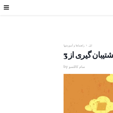
اپل
راهنماها و آموزشها
by سام کاللسو